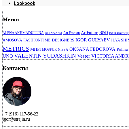
Lookbook
Метки
ArtFuture
B&D
ALENA AKHMADULLINA
Art Fashion
ALINA ASSI
B&D Институт
IGOR GULYAEV
AMOSOVA
FASHIONTIME DESIGNERS
ILYA SHI
METRICS
OKSANA FEDOROVA
MHPI
Polina
MOSFUR
NISSA
VALENTIN YUDASHKIN
Vester
VICTORIA AND
UNQ
Контакты
+7 (916) 117-56-22
igor@strajin.ru