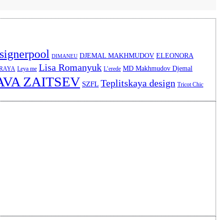
signerpool
DJEMAL MAKHMUDOV
ELEONORA
DIMANEU
Lisa Romanyuk
MD Makhmudov Djemal
ERAYA
Leya me
L’erede
AVA ZAITSEV
Teplitskaya design
SZFL
Tricot Chic