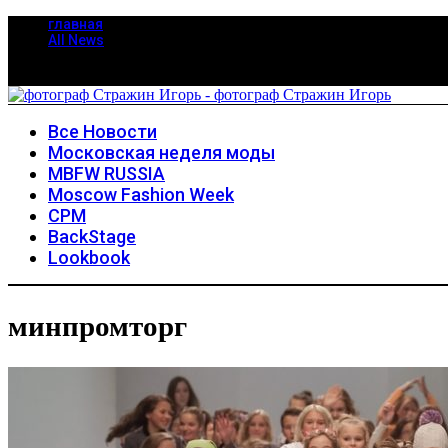
главная
All News
Все Новости
Московская неделя моды
MBFW RUSSIA
Moscow Fashion Week
CPM
BackStage
Lookbook
минпромторг