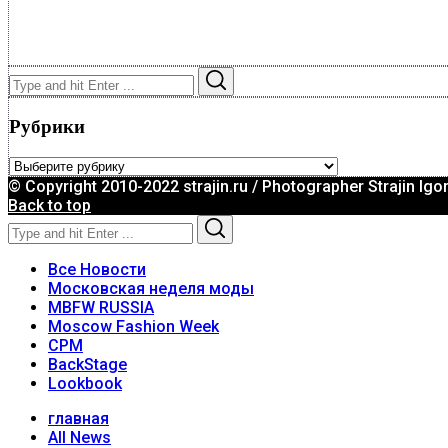
Search
Search
for:
Рубрики
Рубрики
© Copyright 2010-2022 strajin.ru / Photographer Strajin Igo
Back to top
Search
Search
for:
Все Новости
Московская неделя моды
MBFW RUSSIA
Moscow Fashion Week
CPM
BackStage
Lookbook
главная
All News