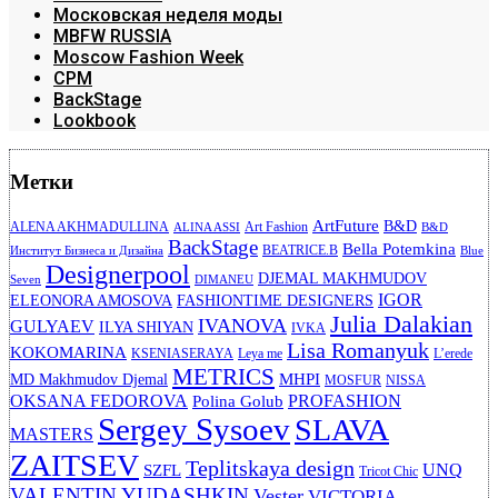
Московская неделя моды
MBFW RUSSIA
Moscow Fashion Week
CPM
BackStage
Lookbook
Метки
ArtFuture
B&D
ALENA AKHMADULLINA
Art Fashion
ALINA ASSI
B&D
BackStage
Bella Potemkina
BEATRICE.B
Институт Бизнеса и Дизайна
Blue
Designerpool
DJEMAL MAKHMUDOV
Seven
DIMANEU
IGOR
ELEONORA AMOSOVA
FASHIONTIME DESIGNERS
Julia Dalakian
IVANOVA
GULYAEV
ILYA SHIYAN
IVKA
Lisa Romanyuk
KOKOMARINA
KSENIASERAYA
Leya me
L’erede
METRICS
MHPI
MD Makhmudov Djemal
MOSFUR
NISSA
OKSANA FEDOROVA
PROFASHION
Polina Golub
Sergey Sysoev
SLAVA
MASTERS
ZAITSEV
Teplitskaya design
UNQ
SZFL
Tricot Chic
VALENTIN YUDASHKIN
Vester
VICTORIA