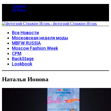
главная
All News
Все Новости
Московская неделя моды
MBFW RUSSIA
Moscow Fashion Week
CPM
BackStage
Lookbook
Наталья Ионова