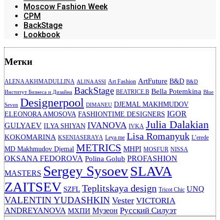
Moscow Fashion Week
CPM
BackStage
Lookbook
Метки
ArtFuture
B&D
ALENA AKHMADULLINA
Art Fashion
ALINA ASSI
B&D
BackStage
Bella Potemkina
BEATRICE.B
Институт Бизнеса и Дизайна
Blue
Designerpool
DJEMAL MAKHMUDOV
Seven
DIMANEU
IGOR
ELEONORA AMOSOVA
FASHIONTIME DESIGNERS
Julia Dalakian
IVANOVA
GULYAEV
ILYA SHIYAN
IVKA
Lisa Romanyuk
KOKOMARINA
KSENIASERAYA
Leya me
L’erede
METRICS
MHPI
MD Makhmudov Djemal
MOSFUR
NISSA
OKSANA FEDOROVA
PROFASHION
Polina Golub
Sergey Sysoev
SLAVA
MASTERS
ZAITSEV
Teplitskaya design
UNQ
SZFL
Tricot Chic
VALENTIN YUDASHKIN
Vester
VICTORIA
ANDREYANOVA
Русский Силуэт
Музеон
МХПИ