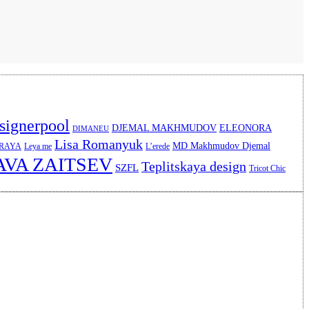
signerpool
DJEMAL MAKHMUDOV
ELEONORA
DIMANEU
Lisa Romanyuk
MD Makhmudov Djemal
ERAYA
Leya me
L’erede
AVA ZAITSEV
Teplitskaya design
SZFL
Tricot Chic