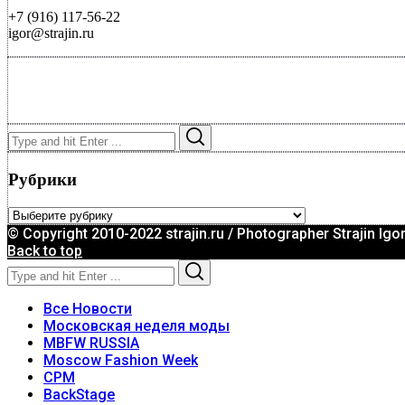
+7 (916) 117-56-22
igor@strajin.ru
Search
Search
for:
Рубрики
Рубрики
© Copyright 2010-2022 strajin.ru / Photographer Strajin Igo
Back to top
Search
Search
for:
Все Новости
Московская неделя моды
MBFW RUSSIA
Moscow Fashion Week
CPM
BackStage