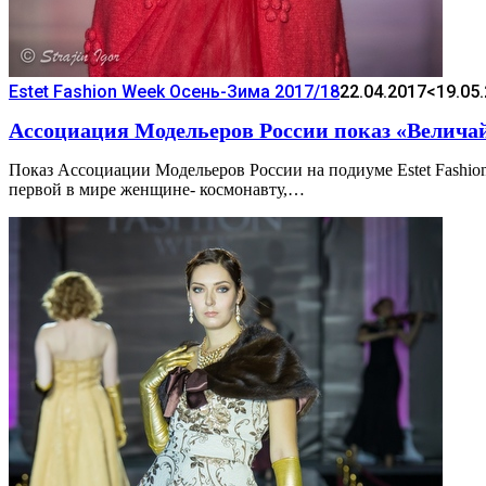
Estet Fashion Week Осень-Зима 2017/18
22.04.2017
<19.05
Ассоциация Модельеров России показ «Велич
Показ Ассоциации Модельеров России на подиуме Estet Fas
первой в мире женщине- космонавту,…