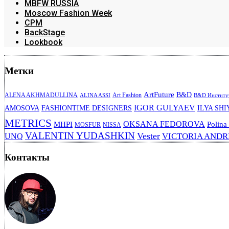
MBFW RUSSIA
Moscow Fashion Week
CPM
BackStage
Lookbook
Метки
ArtFuture
B&D
ALENA AKHMADULLINA
Art Fashion
ALINA ASSI
B&D Институт
IGOR GULYAEV
AMOSOVA
FASHIONTIME DESIGNERS
ILYA SHI
METRICS
OKSANA FEDOROVA
MHPI
Polina
MOSFUR
NISSA
VALENTIN YUDASHKIN
Vester
VICTORIA AND
UNQ
Контакты