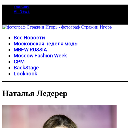
главная
All News
Все Новости
Московская неделя моды
MBFW RUSSIA
Moscow Fashion Week
CPM
BackStage
Lookbook
Наталья Ледерер