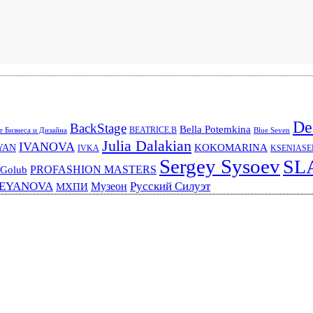
De
BackStage
Bella Potemkina
BEATRICE.B
 Бизнеса и Дизайна
Blue Seven
Julia Dalakian
IVANOVA
KOKOMARINA
YAN
IVKA
KSENIAS
Sergey Sysoev
SL
PROFASHION MASTERS
 Golub
REYANOVA
Русский Силуэт
Музеон
МХПИ