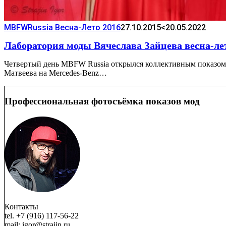
MBFWRussia Весна-Лето 2016
27.10.2015
<20.05.2022
Лаборатория моды Вячеслава Зайцева весна-ле
Четвертый день MBFW Russia открылся коллективным показом 
Матвеева на Mercedes-Benz…
Профессиональная фотосъёмка показов мод
Контакты
tel. +7 (916) 117-56-22
mail: igor@strajin.ru