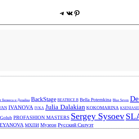
Telegram
ВКонтакте
Pinterest
De
BackStage
Bella Potemkina
BEATRICE.B
 Бизнеса и Дизайна
Blue Seven
Julia Dalakian
IVANOVA
KOKOMARINA
YAN
IVKA
KSENIAS
Sergey Sysoev
SL
PROFASHION MASTERS
 Golub
REYANOVA
Русский Силуэт
Музеон
МХПИ