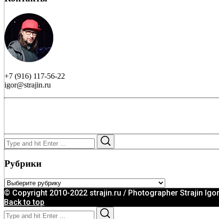
+7 (916) 117-56-22
igor@strajin.ru
Search
Search
for:
Рубрики
Рубрики
© Copyright 2010-2022 strajin.ru / Photographer Strajin Igo
Back to top
Search
Search