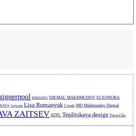
signerpool
DJEMAL MAKHMUDOV
ELEONORA
DIMANEU
Lisa Romanyuk
MD Makhmudov Djemal
ERAYA
Leya me
L’erede
AVA ZAITSEV
Teplitskaya design
SZFL
Tricot Chic