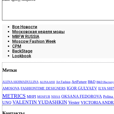
Все Новости
Московская неделя моды
MBFW RUSSIA
Moscow Fashion Week
CPM
BackStage
Lookbook
Метки
ArtFuture
B&D
ALENA AKHMADULLINA
Art Fashion
ALINA ASSI
B&D Институт
IGOR GULYAEV
AMOSOVA
FASHIONTIME DESIGNERS
ILYA SHI
METRICS
OKSANA FEDOROVA
MHPI
Polina
MOSFUR
NISSA
VALENTIN YUDASHKIN
Vester
VICTORIA AND
UNQ
Контакты