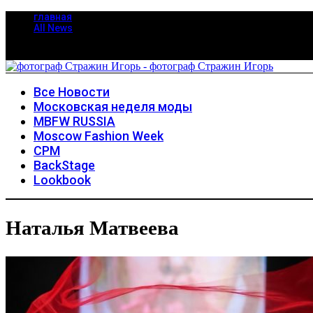
главная
All News
Все Новости
Московская неделя моды
MBFW RUSSIA
Moscow Fashion Week
CPM
BackStage
Lookbook
Наталья Матвеева