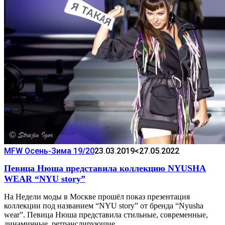
MFW Осень-Зима 19/20
23.03.2019
<27.05.2022
Певица Нюша представила коллекцию NYUSHA
WEAR “NYU story”
На Недели моды в Москве прошёл показ презентация
коллекции под названием “NYU story” от бренда “Nyusha
wear”. Певица Нюша представила стильные, современные,
динамичные, ретранслирующие…