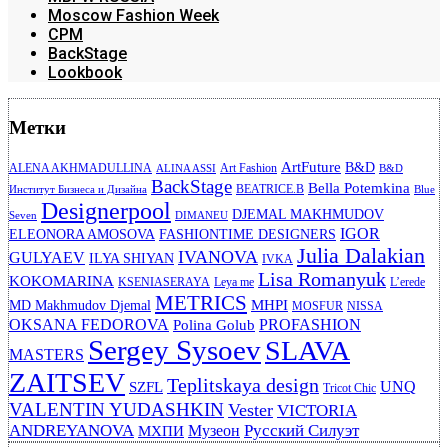
Moscow Fashion Week
CPM
BackStage
Lookbook
Метки
ArtFuture
B&D
ALENA AKHMADULLINA
Art Fashion
ALINA ASSI
B&D
BackStage
Bella Potemkina
BEATRICE.B
Институт Бизнеса и Дизайна
Blue
Designerpool
DJEMAL MAKHMUDOV
Seven
DIMANEU
IGOR
ELEONORA AMOSOVA
FASHIONTIME DESIGNERS
Julia Dalakian
IVANOVA
GULYAEV
ILYA SHIYAN
IVKA
Lisa Romanyuk
KOKOMARINA
KSENIASERAYA
Leya me
L’erede
METRICS
MHPI
MD Makhmudov Djemal
MOSFUR
NISSA
OKSANA FEDOROVA
PROFASHION
Polina Golub
Sergey Sysoev
SLAVA
MASTERS
ZAITSEV
Teplitskaya design
UNQ
SZFL
Tricot Chic
VALENTIN YUDASHKIN
Vester
VICTORIA
ANDREYANOVA
Русский Силуэт
Музеон
МХПИ