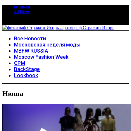
главная
All News
Все Новости
Московская неделя моды
MBFW RUSSIA
Moscow Fashion Week
CPM
BackStage
Lookbook
Нюша