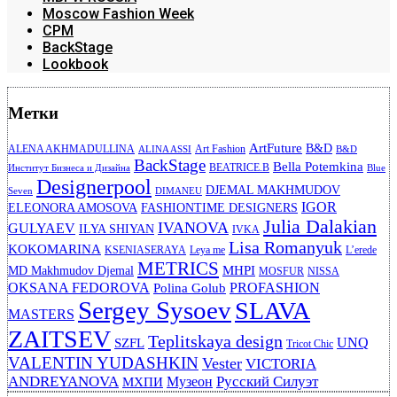
Moscow Fashion Week
CPM
BackStage
Lookbook
Метки
ArtFuture
B&D
ALENA AKHMADULLINA
Art Fashion
ALINA ASSI
B&D
BackStage
Bella Potemkina
BEATRICE.B
Институт Бизнеса и Дизайна
Blue
Designerpool
DJEMAL MAKHMUDOV
Seven
DIMANEU
IGOR
ELEONORA AMOSOVA
FASHIONTIME DESIGNERS
Julia Dalakian
IVANOVA
GULYAEV
ILYA SHIYAN
IVKA
Lisa Romanyuk
KOKOMARINA
KSENIASERAYA
Leya me
L’erede
METRICS
MHPI
MD Makhmudov Djemal
MOSFUR
NISSA
OKSANA FEDOROVA
PROFASHION
Polina Golub
Sergey Sysoev
SLAVA
MASTERS
ZAITSEV
Teplitskaya design
UNQ
SZFL
Tricot Chic
VALENTIN YUDASHKIN
Vester
VICTORIA
ANDREYANOVA
Русский Силуэт
Музеон
МХПИ