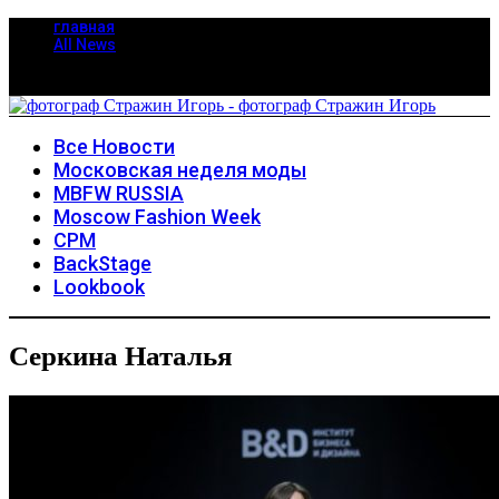
главная
All News
Все Новости
Московская неделя моды
MBFW RUSSIA
Moscow Fashion Week
CPM
BackStage
Lookbook
Серкина Наталья