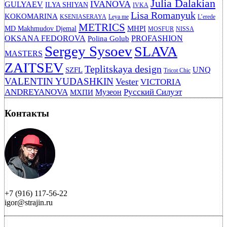
Julia Dalakian
IVANOVA
GULYAEV
ILYA SHIYAN
IVKA
Lisa Romanyuk
KOKOMARINA
KSENIASERAYA
Leya me
L’erede
METRICS
MHPI
MD Makhmudov Djemal
MOSFUR
NISSA
OKSANA FEDOROVA
PROFASHION
Polina Golub
Sergey Sysoev
SLAVA
MASTERS
ZAITSEV
Teplitskaya design
UNQ
SZFL
Tricot Chic
VALENTIN YUDASHKIN
Vester
VICTORIA
ANDREYANOVA
Русский Силуэт
Музеон
МХПИ
Контакты
+7 (916) 117-56-22
igor@strajin.ru