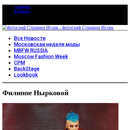
главная
All News
Все Новости
Московская неделя моды
MBFW RUSSIA
Moscow Fashion Week
CPM
BackStage
Lookbook
Филиппе Нырковой