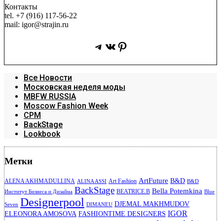
Контакты
tel. +7 (916) 117-56-22
mail: igor@strajin.ru
Telegram
ВКонтакте
Pinterest
Все Новости
Московская неделя моды
MBFW RUSSIA
Moscow Fashion Week
CPM
BackStage
Lookbook
Метки
ArtFuture
B&D
ALENA AKHMADULLINA
Art Fashion
ALINA ASSI
B&D
BackStage
Bella Potemkina
BEATRICE.B
Институт Бизнеса и Дизайна
Blue
Designerpool
DJEMAL MAKHMUDOV
Seven
DIMANEU
IGOR
ELEONORA AMOSOVA
FASHIONTIME DESIGNERS