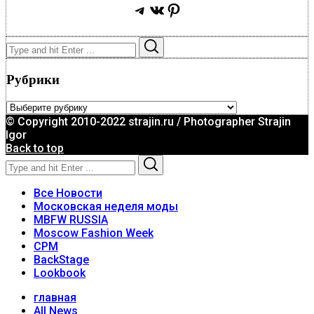
Telegram
ВКонтакте
Pinterest
Search
Search
for:
Рубрики
Рубрики
© Copyright 2010-2022 strajin.ru / Photographer Strajin
Igor
Back to top
Search
Search
for:
Все Новости
Московская неделя моды
MBFW RUSSIA
Moscow Fashion Week
CPM
BackStage
Lookbook
главная
All News