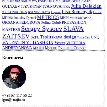
IGOR
ELEONORA AMOSOVA
FASHIONTIME DESIGNERS
Julia Dalakian
IVANOVA
GULYAEV
ILYA SHIYAN
IVKA
Lisa Romanyuk
KOKOMARINA
KSENIASERAYA
Leya me
L’erede
METRICS
MHPI
MD Makhmudov Djemal
MOSFUR
NISSA
OKSANA FEDOROVA
PROFASHION
Polina Golub
Sergey Sysoev
SLAVA
MASTERS
ZAITSEV
Teplitskaya design
UNQ
SZFL
Tricot Chic
VALENTIN YUDASHKIN
Vester
VICTORIA
ANDREYANOVA
Русский Силуэт
Музеон
МХПИ
Контакты
+7 (916) 117-56-22
igor@strajin.ru