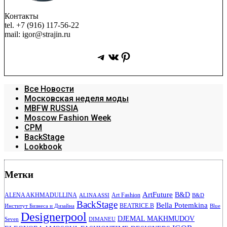
Контакты
tel. +7 (916) 117-56-22
mail: igor@strajin.ru
Telegram
ВКонтакте
Pinterest
Все Новости
Московская неделя моды
MBFW RUSSIA
Moscow Fashion Week
CPM
BackStage
Lookbook
Метки
ArtFuture
B&D
ALENA AKHMADULLINA
Art Fashion
ALINA ASSI
B&D
BackStage
Bella Potemkina
BEATRICE.B
Институт Бизнеса и Дизайна
Blue
Designerpool
DJEMAL MAKHMUDOV
Seven
DIMANEU