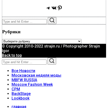
Telegram
ВКонтакте
Pinterest
Search
Search
for:
Рубрики
Рубрики
© Copyright 2010-2022 strajin.ru / Photographer Strajin
Igor
Back to top
Search
Search
for:
Все Новости
Московская неделя моды
MBFW RUSSIA
Moscow Fashion Week
CPM
BackStage
Lookbook
главная