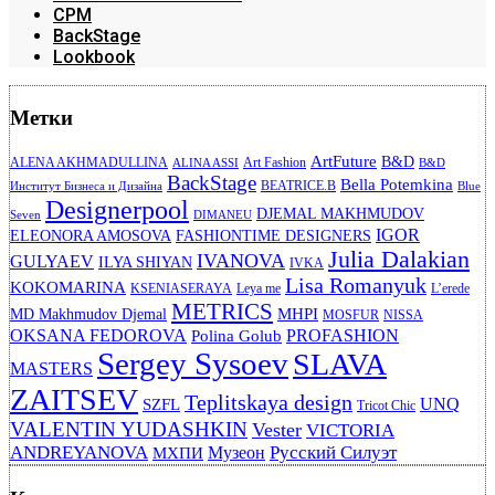
CPM
BackStage
Lookbook
Метки
ArtFuture
B&D
ALENA AKHMADULLINA
Art Fashion
ALINA ASSI
B&D
BackStage
Bella Potemkina
BEATRICE.B
Институт Бизнеса и Дизайна
Blue
Designerpool
DJEMAL MAKHMUDOV
Seven
DIMANEU
IGOR
ELEONORA AMOSOVA
FASHIONTIME DESIGNERS
Julia Dalakian
IVANOVA
GULYAEV
ILYA SHIYAN
IVKA
Lisa Romanyuk
KOKOMARINA
KSENIASERAYA
Leya me
L’erede
METRICS
MHPI
MD Makhmudov Djemal
MOSFUR
NISSA
OKSANA FEDOROVA
PROFASHION
Polina Golub
Sergey Sysoev
SLAVA
MASTERS
ZAITSEV
Teplitskaya design
UNQ
SZFL
Tricot Chic
VALENTIN YUDASHKIN
Vester
VICTORIA
ANDREYANOVA
Русский Силуэт
Музеон
МХПИ