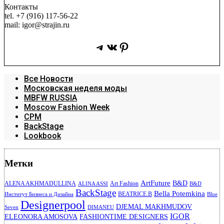
Контакты
tel. +7 (916) 117-56-22
mail: igor@strajin.ru
Telegram
ВКонтакте
Pinterest
Все Новости
Московская неделя моды
MBFW RUSSIA
Moscow Fashion Week
CPM
BackStage
Lookbook
Метки
ArtFuture
B&D
ALENA AKHMADULLINA
Art Fashion
ALINA ASSI
B&D
BackStage
Bella Potemkina
BEATRICE.B
Институт Бизнеса и Дизайна
Blue
Designerpool
DJEMAL MAKHMUDOV
Seven
DIMANEU
IGOR
ELEONORA AMOSOVA
FASHIONTIME DESIGNERS