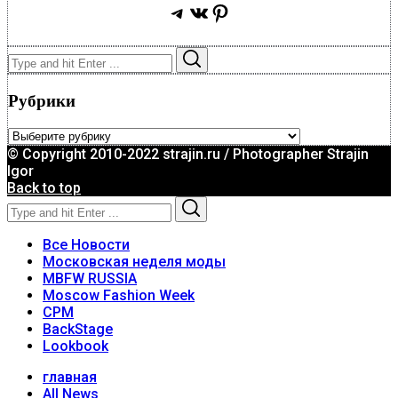
Telegram
ВКонтакте
Pinterest
Search
Search
for:
Рубрики
Рубрики
© Copyright 2010-2022 strajin.ru / Photographer Strajin
Igor
Back to top
Search
Search
for:
Все Новости
Московская неделя моды
MBFW RUSSIA
Moscow Fashion Week
CPM
BackStage
Lookbook
главная
All News