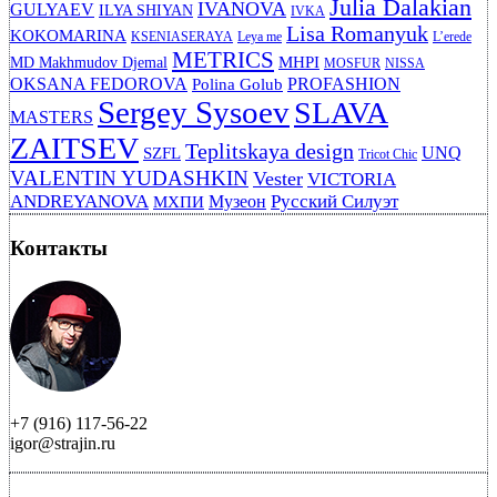
Julia Dalakian
IVANOVA
GULYAEV
ILYA SHIYAN
IVKA
Lisa Romanyuk
KOKOMARINA
KSENIASERAYA
Leya me
L’erede
METRICS
MHPI
MD Makhmudov Djemal
MOSFUR
NISSA
OKSANA FEDOROVA
PROFASHION
Polina Golub
Sergey Sysoev
SLAVA
MASTERS
ZAITSEV
Teplitskaya design
UNQ
SZFL
Tricot Chic
VALENTIN YUDASHKIN
Vester
VICTORIA
ANDREYANOVA
Русский Силуэт
Музеон
МХПИ
Контакты
+7 (916) 117-56-22
igor@strajin.ru