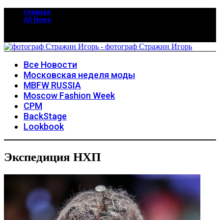
главная
All News
Все Новости
Московская неделя моды
MBFW RUSSIA
Moscow Fashion Week
CPM
BackStage
Lookbook
Экспедиция НХП