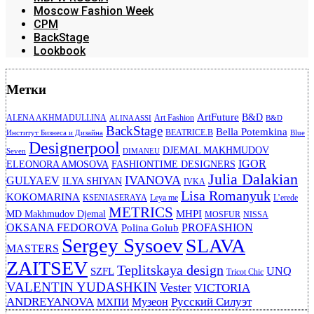
Moscow Fashion Week
CPM
BackStage
Lookbook
Метки
ArtFuture
B&D
ALENA AKHMADULLINA
Art Fashion
ALINA ASSI
B&D
BackStage
Bella Potemkina
BEATRICE.B
Институт Бизнеса и Дизайна
Blue
Designerpool
DJEMAL MAKHMUDOV
Seven
DIMANEU
IGOR
ELEONORA AMOSOVA
FASHIONTIME DESIGNERS
Julia Dalakian
IVANOVA
GULYAEV
ILYA SHIYAN
IVKA
Lisa Romanyuk
KOKOMARINA
KSENIASERAYA
Leya me
L’erede
METRICS
MHPI
MD Makhmudov Djemal
MOSFUR
NISSA
OKSANA FEDOROVA
PROFASHION
Polina Golub
Sergey Sysoev
SLAVA
MASTERS
ZAITSEV
Teplitskaya design
UNQ
SZFL
Tricot Chic
VALENTIN YUDASHKIN
Vester
VICTORIA
ANDREYANOVA
Русский Силуэт
Музеон
МХПИ