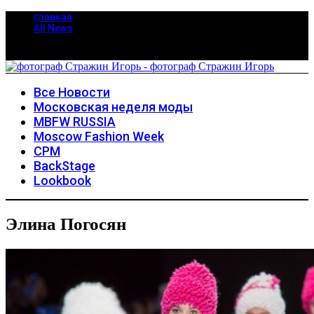
главная
All News
Все Новости
Московская неделя моды
MBFW RUSSIA
Moscow Fashion Week
CPM
BackStage
Lookbook
Элина Погосян