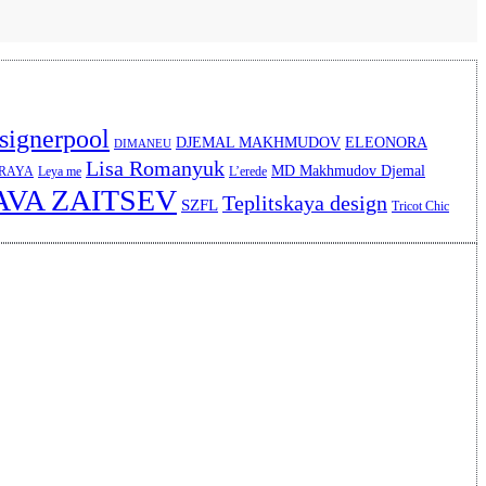
signerpool
DJEMAL MAKHMUDOV
ELEONORA
DIMANEU
Lisa Romanyuk
MD Makhmudov Djemal
ERAYA
Leya me
L’erede
AVA ZAITSEV
Teplitskaya design
SZFL
Tricot Chic