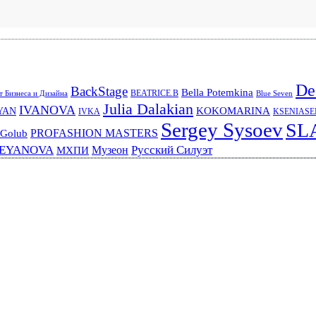
De
BackStage
Bella Potemkina
BEATRICE.B
 Бизнеса и Дизайна
Blue Seven
Julia Dalakian
IVANOVA
KOKOMARINA
YAN
IVKA
KSENIAS
Sergey Sysoev
SL
PROFASHION MASTERS
 Golub
REYANOVA
Русский Силуэт
Музеон
МХПИ