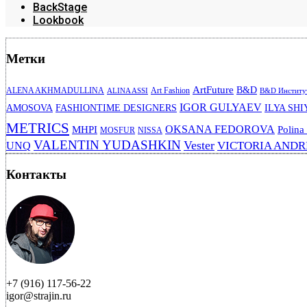
BackStage
Lookbook
Метки
ArtFuture
B&D
ALENA AKHMADULLINA
Art Fashion
ALINA ASSI
B&D Институт
IGOR GULYAEV
AMOSOVA
FASHIONTIME DESIGNERS
ILYA SHI
METRICS
OKSANA FEDOROVA
MHPI
Polina
MOSFUR
NISSA
VALENTIN YUDASHKIN
Vester
VICTORIA AND
UNQ
Контакты
+7 (916) 117-56-22
igor@strajin.ru