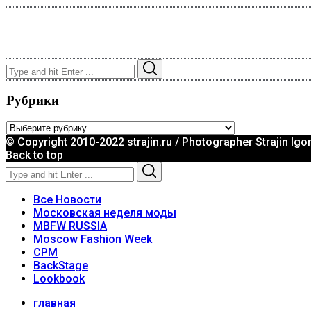
Search
Search
for:
Рубрики
Рубрики
© Copyright 2010-2022 strajin.ru / Photographer Strajin Igo
Back to top
Search
Search
for:
Все Новости
Московская неделя моды
MBFW RUSSIA
Moscow Fashion Week
CPM
BackStage
Lookbook
главная