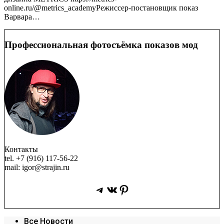
online.ru/@metrics_academyРежиссер-постановщик показ
Варвара…
Профессиональная фотосъёмка показов мод
Контакты
tel. +7 (916) 117-56-22
mail: igor@strajin.ru
Telegram
ВКонтакте
Pinterest
Все Новости