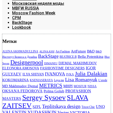
Московская неделя моды
MBFW RUSSIA
Moscow Fashion Week
CPM
BackStage
Lookbook
Метки
ArtFuture
B&D
ALENA AKHMADULLINA
Art Fashion
ALINA ASSI
B&D
BackStage
Bella Potemkina
BEATRICE.B
Институт Бизнеса и Дизайна
Blue
Designerpool
DJEMAL MAKHMUDOV
Seven
DIMANEU
IGOR
ELEONORA AMOSOVA
FASHIONTIME DESIGNERS
Julia Dalakian
IVANOVA
GULYAEV
ILYA SHIYAN
IVKA
Lisa Romanyuk
KOKOMARINA
KSENIASERAYA
Leya me
L’erede
METRICS
MHPI
MD Makhmudov Djemal
MOSFUR
NISSA
OKSANA FEDOROVA
PROFASHION
Polina Golub
Sergey Sysoev
SLAVA
MASTERS
ZAITSEV
Teplitskaya design
UNQ
SZFL
Tricot Chic
VALENTIN YUDASHKIN
Vester
VICTORIA