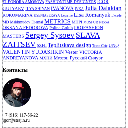
IGOR
ELEONORA AMOSOVA
FASHIONTIME DESIGNERS
Julia Dalakian
IVANOVA
GULYAEV
ILYA SHIYAN
IVKA
Lisa Romanyuk
KOKOMARINA
KSENIASERAYA
Leya me
L’erede
METRICS
MHPI
MD Makhmudov Djemal
MOSFUR
NISSA
OKSANA FEDOROVA
PROFASHION
Polina Golub
Sergey Sysoev
SLAVA
MASTERS
ZAITSEV
Teplitskaya design
UNQ
SZFL
Tricot Chic
VALENTIN YUDASHKIN
Vester
VICTORIA
ANDREYANOVA
Русский Силуэт
Музеон
МХПИ
Контакты
+7 (916) 117-56-22
igor@strajin.ru