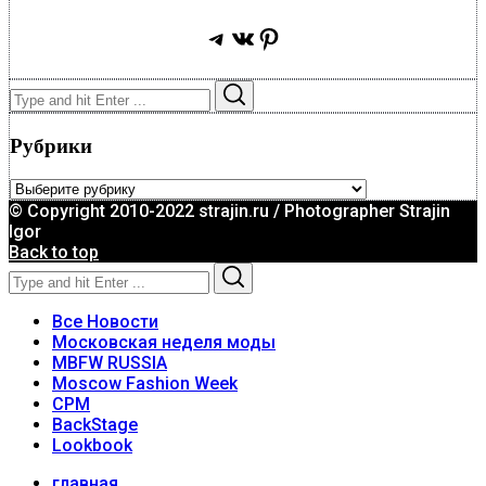
Telegram
ВКонтакте
Pinterest
Search
Search
for:
Рубрики
Рубрики
© Copyright 2010-2022 strajin.ru / Photographer Strajin
Igor
Back to top
Search
Search
for:
Все Новости
Московская неделя моды
MBFW RUSSIA
Moscow Fashion Week
CPM
BackStage
Lookbook
главная