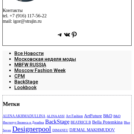
Контакты
tel. +7 (916) 117-56-22
mail: igor@strajin.ru
Telegram
ВКонтакте
Pinterest
Все Новости
Московская неделя моды
MBFW RUSSIA
Moscow Fashion Week
CPM
BackStage
Lookbook
Метки
ArtFuture
B&D
ALENA AKHMADULLINA
Art Fashion
ALINA ASSI
B&D
BackStage
Bella Potemkina
BEATRICE.B
Институт Бизнеса и Дизайна
Blue
Designerpool
DJEMAL MAKHMUDOV
Seven
DIMANEU