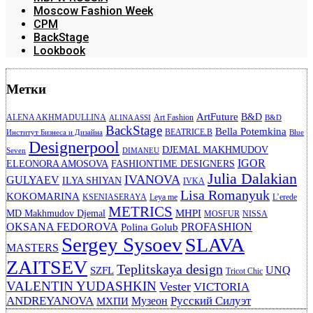
Moscow Fashion Week
CPM
BackStage
Lookbook
Метки
ArtFuture
B&D
ALENA AKHMADULLINA
Art Fashion
ALINA ASSI
B&D
BackStage
Bella Potemkina
BEATRICE.B
Институт Бизнеса и Дизайна
Blue
Designerpool
DJEMAL MAKHMUDOV
Seven
DIMANEU
IGOR
ELEONORA AMOSOVA
FASHIONTIME DESIGNERS
Julia Dalakian
IVANOVA
GULYAEV
ILYA SHIYAN
IVKA
Lisa Romanyuk
KOKOMARINA
KSENIASERAYA
Leya me
L’erede
METRICS
MHPI
MD Makhmudov Djemal
MOSFUR
NISSA
OKSANA FEDOROVA
PROFASHION
Polina Golub
Sergey Sysoev
SLAVA
MASTERS
ZAITSEV
Teplitskaya design
UNQ
SZFL
Tricot Chic
VALENTIN YUDASHKIN
Vester
VICTORIA
ANDREYANOVA
Русский Силуэт
Музеон
МХПИ