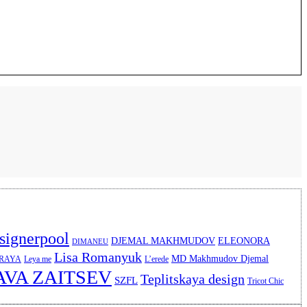
signerpool
DJEMAL MAKHMUDOV
ELEONORA
DIMANEU
Lisa Romanyuk
MD Makhmudov Djemal
ERAYA
Leya me
L’erede
AVA ZAITSEV
Teplitskaya design
SZFL
Tricot Chic