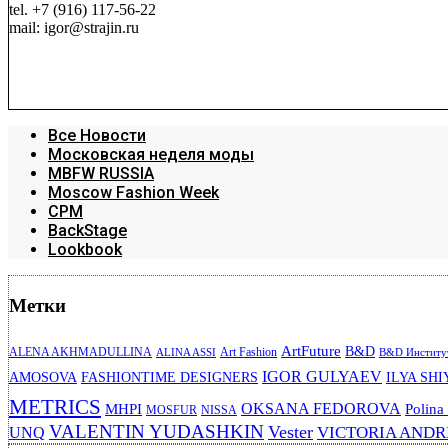
tel. +7 (916) 117-56-22
mail: igor@strajin.ru
Все Новости
Московская неделя моды
MBFW RUSSIA
Moscow Fashion Week
CPM
BackStage
Lookbook
Метки
ArtFuture
B&D
ALENA AKHMADULLINA
Art Fashion
ALINA ASSI
B&D Институт
IGOR GULYAEV
AMOSOVA
FASHIONTIME DESIGNERS
ILYA SHI
METRICS
OKSANA FEDOROVA
MHPI
Polina
MOSFUR
NISSA
VALENTIN YUDASHKIN
Vester
VICTORIA AND
UNQ