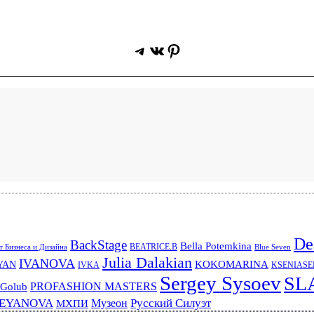
Telegram
ВКонтакте
Pinterest
De
BackStage
Bella Potemkina
BEATRICE.B
 Бизнеса и Дизайна
Blue Seven
Julia Dalakian
IVANOVA
KOKOMARINA
YAN
IVKA
KSENIAS
Sergey Sysoev
SL
PROFASHION MASTERS
 Golub
REYANOVA
Русский Силуэт
Музеон
МХПИ