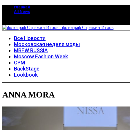
главная
All News
Все Новости
Московская неделя моды
MBFW RUSSIA
Moscow Fashion Week
CPM
BackStage
Lookbook
ANNA MORA