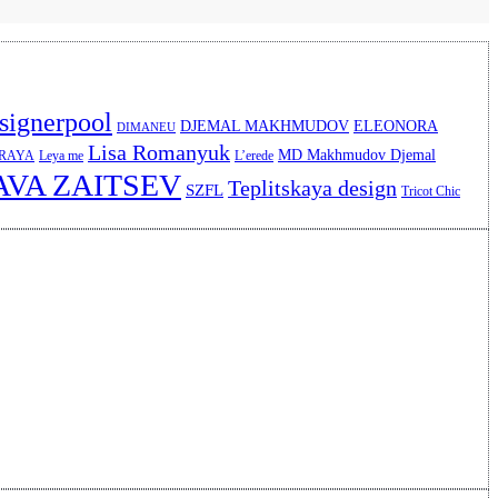
signerpool
DJEMAL MAKHMUDOV
ELEONORA
DIMANEU
Lisa Romanyuk
MD Makhmudov Djemal
ERAYA
Leya me
L’erede
AVA ZAITSEV
Teplitskaya design
SZFL
Tricot Chic