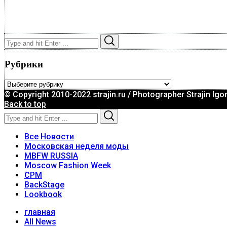
Search
Search
for:
Рубрики
Рубрики
© Copyright 2010-2022 strajin.ru / Photographer Strajin Igo
Back to top
Search
Search
for:
Все Новости
Московская неделя моды
MBFW RUSSIA
Moscow Fashion Week
CPM
BackStage
Lookbook
главная
All News