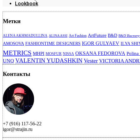
Lookbook
Метки
ArtFuture
B&D
ALENA AKHMADULLINA
Art Fashion
ALINA ASSI
B&D Институт
IGOR GULYAEV
AMOSOVA
FASHIONTIME DESIGNERS
ILYA SHI
METRICS
OKSANA FEDOROVA
MHPI
Polina
MOSFUR
NISSA
VALENTIN YUDASHKIN
Vester
VICTORIA AND
UNQ
Контакты
+7 (916) 117-56-22
igor@strajin.ru