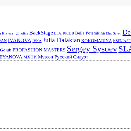
De
BackStage
Bella Potemkina
BEATRICE.B
 Бизнеса и Дизайна
Blue Seven
Julia Dalakian
IVANOVA
KOKOMARINA
YAN
IVKA
KSENIAS
Sergey Sysoev
SL
PROFASHION MASTERS
 Golub
REYANOVA
Русский Силуэт
Музеон
МХПИ