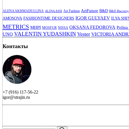
ArtFuture
B&D
ALENA AKHMADULLINA
Art Fashion
ALINA ASSI
B&D Институт
IGOR GULYAEV
AMOSOVA
FASHIONTIME DESIGNERS
ILYA SHI
METRICS
OKSANA FEDOROVA
MHPI
Polina
MOSFUR
NISSA
VALENTIN YUDASHKIN
Vester
VICTORIA AND
UNQ
Контакты
+7 (916) 117-56-22
igor@strajin.ru
Search