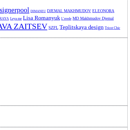
signerpool
DJEMAL MAKHMUDOV
ELEONORA
DIMANEU
Lisa Romanyuk
MD Makhmudov Djemal
ERAYA
Leya me
L’erede
AVA ZAITSEV
Teplitskaya design
SZFL
Tricot Chic