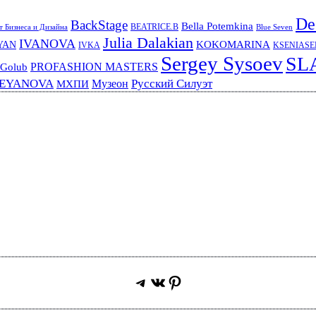
De
BackStage
Bella Potemkina
BEATRICE.B
 Бизнеса и Дизайна
Blue Seven
Julia Dalakian
IVANOVA
KOKOMARINA
YAN
IVKA
KSENIAS
Sergey Sysoev
SL
PROFASHION MASTERS
 Golub
REYANOVA
Русский Силуэт
Музеон
МХПИ
Telegram
ВКонтакте
Pinterest