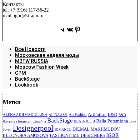
Контакты
tel. +7 (916) 117-56-22
mail: igor@strajin.ru
Telegram
ВКонтакте
Pinterest
Все Новости
Московская неделя моды
MBFW RUSSIA
Moscow Fashion Week
CPM
BackStage
Lookbook
Метки
ArtFuture
B&D
ALENA AKHMADULLINA
Art Fashion
ALINA ASSI
B&D
BackStage
Bella Potemkina
BEATRICE.B
Институт Бизнеса и Дизайна
Blue
Designerpool
DJEMAL MAKHMUDOV
Seven
DIMANEU
IGOR
ELEONORA AMOSOVA
FASHIONTIME DESIGNERS