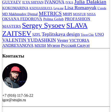
Julia Dalakian
IVANOVA
GULYAEV
ILYA SHIYAN
IVKA
Lisa Romanyuk
KOKOMARINA
KSENIASERAYA
Leya me
L’erede
METRICS
MHPI
MD Makhmudov Djemal
MOSFUR
NISSA
OKSANA FEDOROVA
PROFASHION
Polina Golub
Sergey Sysoev
SLAVA
MASTERS
ZAITSEV
Teplitskaya design
UNQ
SZFL
Tricot Chic
VALENTIN YUDASHKIN
Vester
VICTORIA
ANDREYANOVA
Русский Силуэт
Музеон
МХПИ
Контакты
+7 (916) 117-56-22
igor@strajin.ru