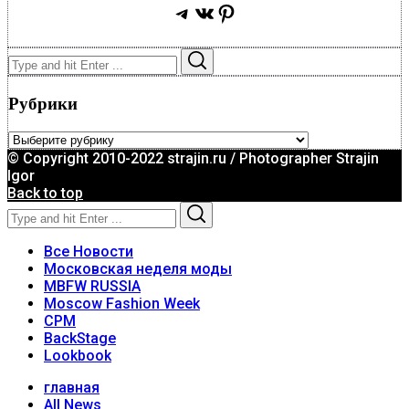
Telegram
ВКонтакте
Pinterest
Search
Search
for:
Рубрики
Рубрики
© Copyright 2010-2022 strajin.ru / Photographer Strajin
Igor
Back to top
Search
Search
for:
Все Новости
Московская неделя моды
MBFW RUSSIA
Moscow Fashion Week
CPM
BackStage
Lookbook
главная
All News