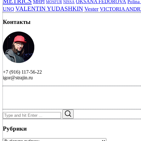
METRICS
OKSANA FEDOROVA
MHPI
Polina
MOSFUR
NISSA
VALENTIN YUDASHKIN
Vester
VICTORIA AND
UNQ
Контакты
+7 (916) 117-56-22
igor@strajin.ru
Search
Search
for:
Рубрики
Рубрики