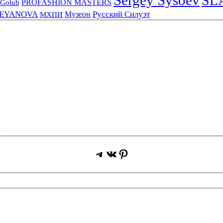
SL
PROFASHION MASTERS
 Golub
REYANOVA
Русский Силуэт
Музеон
МХПИ
Telegram
ВКонтакте
Pinterest