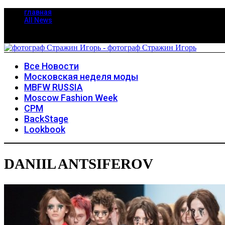
главная
All News
Все Новости
Московская неделя моды
MBFW RUSSIA
Moscow Fashion Week
CPM
BackStage
Lookbook
DANIIL ANTSIFEROV