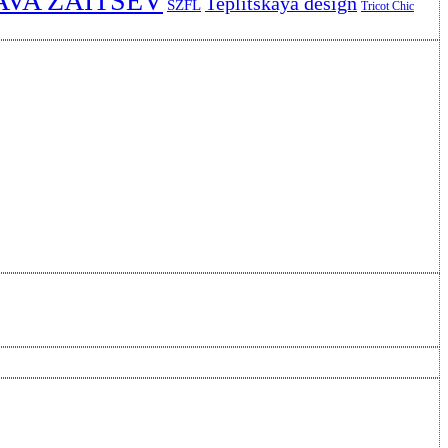
AVA ZAITSEV
Teplitskaya design
SZFL
Tricot Chic