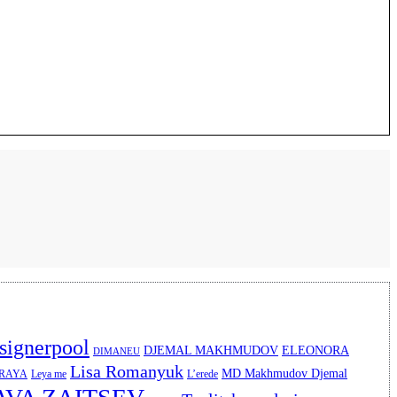
signerpool
DJEMAL MAKHMUDOV
ELEONORA
DIMANEU
Lisa Romanyuk
MD Makhmudov Djemal
ERAYA
Leya me
L’erede