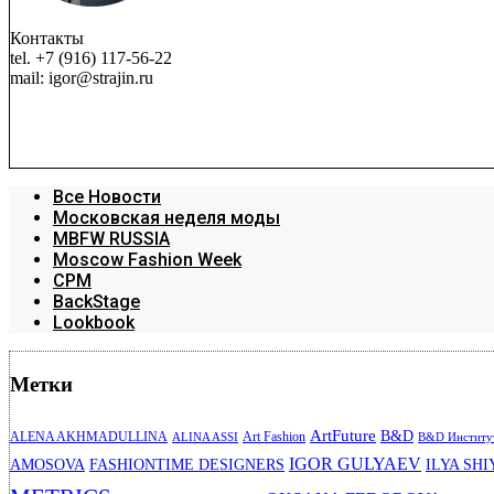
Контакты
tel. +7 (916) 117-56-22
mail: igor@strajin.ru
Все Новости
Московская неделя моды
MBFW RUSSIA
Moscow Fashion Week
CPM
BackStage
Lookbook
Метки
ArtFuture
B&D
ALENA AKHMADULLINA
Art Fashion
ALINA ASSI
B&D Институт
IGOR GULYAEV
AMOSOVA
FASHIONTIME DESIGNERS
ILYA SHI