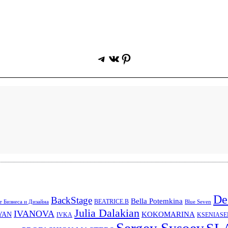
Telegram
ВКонтакте
Pinterest
De
BackStage
Bella Potemkina
BEATRICE.B
 Бизнеса и Дизайна
Blue Seven
Julia Dalakian
IVANOVA
KOKOMARINA
YAN
IVKA
KSENIAS
Sergey Sysoev