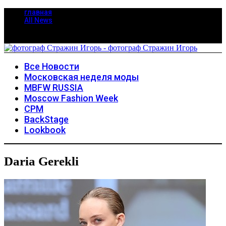
главная
All News
Все Новости
Московская неделя моды
MBFW RUSSIA
Moscow Fashion Week
CPM
BackStage
Lookbook
Daria Gerekli