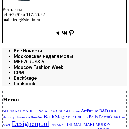
Контакты
tel. +7 (916) 117-56-22
mail: igor@strajin.ru
Telegram
ВКонтакте
Pinterest
Все Новости
Московская неделя моды
MBFW RUSSIA
Moscow Fashion Week
CPM
BackStage
Lookbook
Метки
ArtFuture
B&D
ALENA AKHMADULLINA
Art Fashion
ALINA ASSI
B&D
BackStage
Bella Potemkina
BEATRICE.B
Институт Бизнеса и Дизайна
Blue
Designerpool
DJEMAL MAKHMUDOV
Seven
DIMANEU