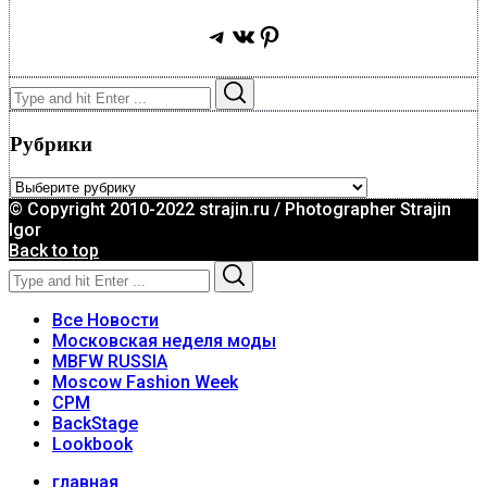
Telegram
ВКонтакте
Pinterest
Search
Search
for:
Рубрики
Рубрики
© Copyright 2010-2022 strajin.ru / Photographer Strajin
Igor
Back to top
Search
Search
for:
Все Новости
Московская неделя моды
MBFW RUSSIA
Moscow Fashion Week
CPM
BackStage
Lookbook
главная