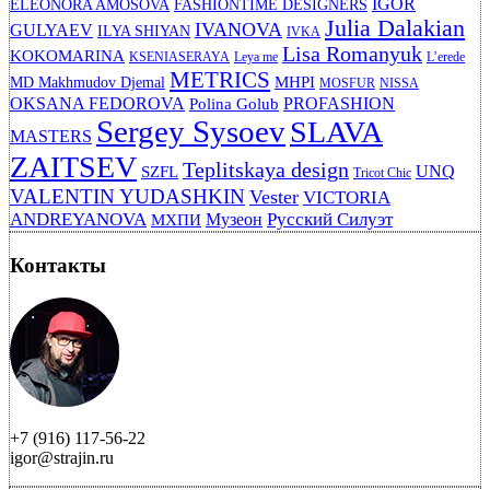
IGOR
ELEONORA AMOSOVA
FASHIONTIME DESIGNERS
Julia Dalakian
IVANOVA
GULYAEV
ILYA SHIYAN
IVKA
Lisa Romanyuk
KOKOMARINA
KSENIASERAYA
Leya me
L’erede
METRICS
MHPI
MD Makhmudov Djemal
MOSFUR
NISSA
OKSANA FEDOROVA
PROFASHION
Polina Golub
Sergey Sysoev
SLAVA
MASTERS
ZAITSEV
Teplitskaya design
UNQ
SZFL
Tricot Chic
VALENTIN YUDASHKIN
Vester
VICTORIA
ANDREYANOVA
Русский Силуэт
Музеон
МХПИ
Контакты
+7 (916) 117-56-22
igor@strajin.ru