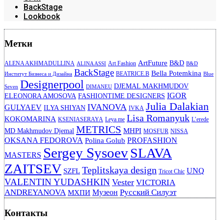
BackStage
Lookbook
Метки
ArtFuture
B&D
ALENA AKHMADULLINA
Art Fashion
ALINA ASSI
B&D
BackStage
Bella Potemkina
BEATRICE.B
Институт Бизнеса и Дизайна
Blue
Designerpool
DJEMAL MAKHMUDOV
Seven
DIMANEU
IGOR
ELEONORA AMOSOVA
FASHIONTIME DESIGNERS
Julia Dalakian
IVANOVA
GULYAEV
ILYA SHIYAN
IVKA
Lisa Romanyuk
KOKOMARINA
KSENIASERAYA
Leya me
L’erede
METRICS
MHPI
MD Makhmudov Djemal
MOSFUR
NISSA
OKSANA FEDOROVA
PROFASHION
Polina Golub
Sergey Sysoev
SLAVA
MASTERS
ZAITSEV
Teplitskaya design
UNQ
SZFL
Tricot Chic
VALENTIN YUDASHKIN
Vester
VICTORIA
ANDREYANOVA
Русский Силуэт
Музеон
МХПИ
Контакты