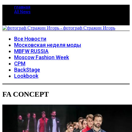
главная
All News
Все Новости
Московская неделя моды
MBFW RUSSIA
Moscow Fashion Week
CPM
BackStage
Lookbook
FA CONCEPT