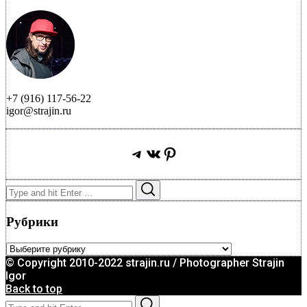
+7 (916) 117-56-22
igor@strajin.ru
Telegram
ВКонтакте
Pinterest
Search
Search
for:
Рубрики
Рубрики
© Copyright 2010-2022 strajin.ru / Photographer Strajin
Igor
Back to top
Search
Search