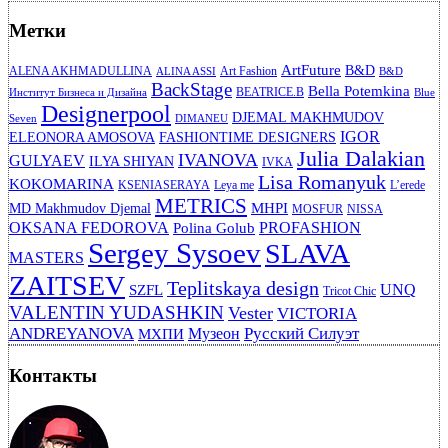
Метки
ArtFuture
B&D
ALENA AKHMADULLINA
Art Fashion
ALINA ASSI
B&D
BackStage
Bella Potemkina
BEATRICE.B
Институт Бизнеса и Дизайна
Blue
Designerpool
DJEMAL MAKHMUDOV
Seven
DIMANEU
IGOR
ELEONORA AMOSOVA
FASHIONTIME DESIGNERS
Julia Dalakian
IVANOVA
GULYAEV
ILYA SHIYAN
IVKA
Lisa Romanyuk
KOKOMARINA
KSENIASERAYA
Leya me
L’erede
METRICS
MHPI
MD Makhmudov Djemal
MOSFUR
NISSA
OKSANA FEDOROVA
PROFASHION
Polina Golub
Sergey Sysoev
SLAVA
MASTERS
ZAITSEV
Teplitskaya design
UNQ
SZFL
Tricot Chic
VALENTIN YUDASHKIN
Vester
VICTORIA
ANDREYANOVA
Русский Силуэт
Музеон
МХПИ
Контакты