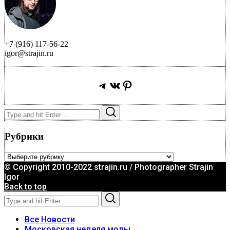
+7 (916) 117-56-22
igor@strajin.ru
Telegram
ВКонтакте
Pinterest
Search
Search
for:
Рубрики
Рубрики
© Copyright 2010-2022 strajin.ru / Photographer Strajin
Igor
Back to top
Search
Search
for:
Все Новости
Московская неделя моды