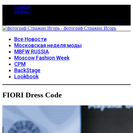
главная
All News
Все Новости
Московская неделя моды
MBFW RUSSIA
Moscow Fashion Week
CPM
BackStage
Lookbook
FIORI Dress Code