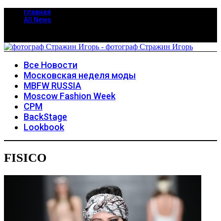
главная
All News
Все Новости
Московская неделя моды
MBFW RUSSIA
Moscow Fashion Week
CPM
BackStage
Lookbook
FISICO