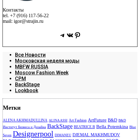
Контакты
tel. +7 (916) 117-56-22
mail: igor@strajin.ru
Telegram
ВКонтакте
Pinterest
Все Новости
Московская неделя моды
MBFW RUSSIA
Moscow Fashion Week
CPM
BackStage
Lookbook
Метки
ArtFuture
B&D
ALENA AKHMADULLINA
Art Fashion
ALINA ASSI
B&D
BackStage
Bella Potemkina
BEATRICE.B
Институт Бизнеса и Дизайна
Blue
Designerpool
DJEMAL MAKHMUDOV
Seven
DIMANEU