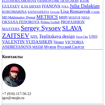
IGOR
ELEONORA AMOSOVA
FASHIONTIME DESIGNERS
Julia Dalakian
IVANOVA
GULYAEV
ILYA SHIYAN
IVKA
Lisa Romanyuk
KOKOMARINA
KSENIASERAYA
Leya me
L’erede
METRICS
MHPI
MD Makhmudov Djemal
MOSFUR
NISSA
OKSANA FEDOROVA
PROFASHION
Polina Golub
Sergey Sysoev
SLAVA
MASTERS
ZAITSEV
Teplitskaya design
UNQ
SZFL
Tricot Chic
VALENTIN YUDASHKIN
Vester
VICTORIA
ANDREYANOVA
Русский Силуэт
Музеон
МХПИ
Контакты
+7 (916) 117-56-22
igor@strajin.ru