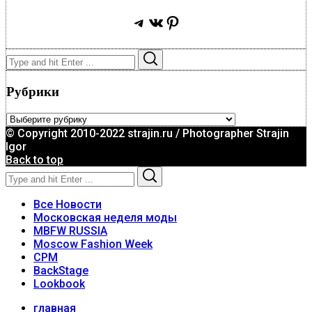
Telegram
ВКонтакте
Pinterest
Search
Search
for:
Рубрики
Рубрики
© Copyright 2010-2022 strajin.ru / Photographer Strajin
Igor
Back to top
Search
Search
for:
Все Новости
Московская неделя моды
MBFW RUSSIA
Moscow Fashion Week
CPM
BackStage
Lookbook
главная