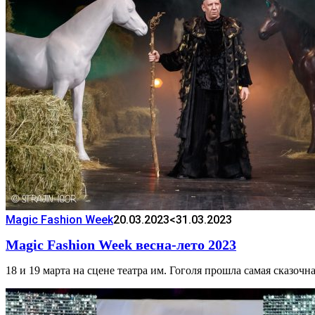
Magic Fashion Week
20.03.2023
<31.03.2023
Magic Fashion Week весна-лето 2023
18 и 19 марта на сцене театра им. Гоголя прошла самая сказо