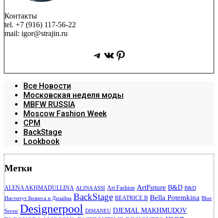
Контакты
tel. +7 (916) 117-56-22
mail: igor@strajin.ru
Telegram
ВКонтакте
Pinterest
Все Новости
Московская неделя моды
MBFW RUSSIA
Moscow Fashion Week
CPM
BackStage
Lookbook
Метки
ArtFuture
B&D
ALENA AKHMADULLINA
Art Fashion
ALINA ASSI
B&D
BackStage
Bella Potemkina
BEATRICE.B
Институт Бизнеса и Дизайна
Blue
Designerpool
DJEMAL MAKHMUDOV
Seven
DIMANEU