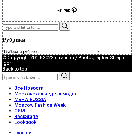
Telegram
ВКонтакте
Pinterest
Search
Search
for:
Рубрики
Рубрики
© Copyright 2010-2022 strajin.ru / Photographer Strajin
Igor
Back to top
Search
Search
for:
Все Новости
Московская неделя моды
MBFW RUSSIA
Moscow Fashion Week
CPM
BackStage
Lookbook
главная