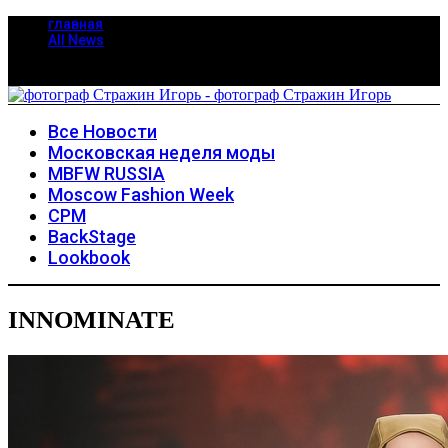
главная
All News
Все Новости
Московская неделя моды
MBFW RUSSIA
Moscow Fashion Week
CPM
BackStage
Lookbook
INNOMINATE