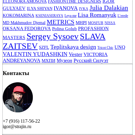
IGOR
ELEONORA AMOSOVA
FASHIONTIME DESIGNERS
Julia Dalakian
IVANOVA
GULYAEV
ILYA SHIYAN
IVKA
Lisa Romanyuk
KOKOMARINA
KSENIASERAYA
Leya me
L’erede
METRICS
MHPI
MD Makhmudov Djemal
MOSFUR
NISSA
OKSANA FEDOROVA
PROFASHION
Polina Golub
Sergey Sysoev
SLAVA
MASTERS
ZAITSEV
Teplitskaya design
UNQ
SZFL
Tricot Chic
VALENTIN YUDASHKIN
Vester
VICTORIA
ANDREYANOVA
Русский Силуэт
Музеон
МХПИ
Контакты
+7 (916) 117-56-22
igor@strajin.ru