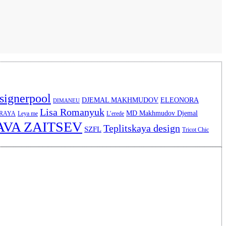
signerpool
DJEMAL MAKHMUDOV
ELEONORA
DIMANEU
Lisa Romanyuk
MD Makhmudov Djemal
ERAYA
Leya me
L’erede
AVA ZAITSEV
Teplitskaya design
SZFL
Tricot Chic