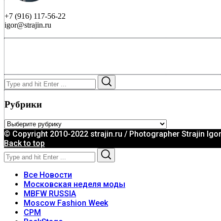
+7 (916) 117-56-22
igor@strajin.ru
Search
Search
for:
Рубрики
Рубрики
© Copyright 2010-2022 strajin.ru / Photographer Strajin Igo
Back to top
Search
Search
for:
Все Новости
Московская неделя моды
MBFW RUSSIA
Moscow Fashion Week
CPM