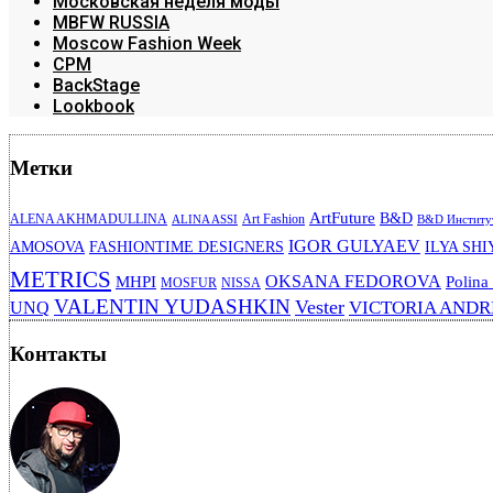
Московская неделя моды
MBFW RUSSIA
Moscow Fashion Week
CPM
BackStage
Lookbook
Метки
ArtFuture
B&D
ALENA AKHMADULLINA
Art Fashion
ALINA ASSI
B&D Институт
IGOR GULYAEV
AMOSOVA
FASHIONTIME DESIGNERS
ILYA SHI
METRICS
OKSANA FEDOROVA
MHPI
Polina
MOSFUR
NISSA
VALENTIN YUDASHKIN
Vester
VICTORIA AND
UNQ
Контакты