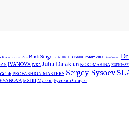
De
BackStage
Bella Potemkina
BEATRICE.B
 Бизнеса и Дизайна
Blue Seven
Julia Dalakian
IVANOVA
KOKOMARINA
YAN
IVKA
KSENIAS
Sergey Sysoev
SL
PROFASHION MASTERS
 Golub
REYANOVA
Русский Силуэт
Музеон
МХПИ