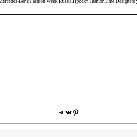
 Mercedes-Benz Fashion Week Russia.Проект FashionTime Designer
Telegram
ВКонтакте
Pinterest