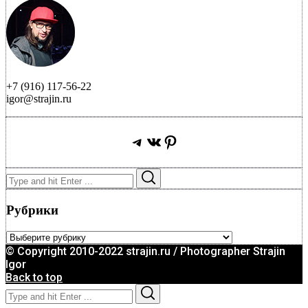
+7 (916) 117-56-22
igor@strajin.ru
Telegram
ВКонтакте
Pinterest
Search
Search
for:
Рубрики
Рубрики
© Copyright 2010-2022 strajin.ru / Photographer Strajin
Igor
Back to top
Search
Search
for: