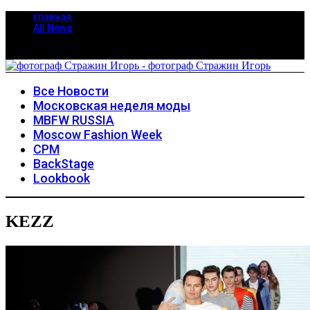
главная
All News
Все Новости
Московская неделя моды
MBFW RUSSIA
Moscow Fashion Week
CPM
BackStage
Lookbook
KEZZ