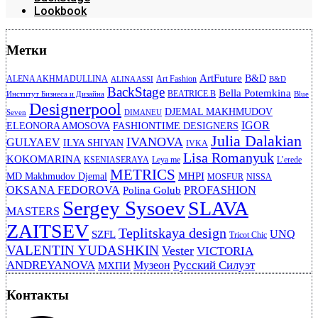
Lookbook
Метки
ArtFuture
B&D
ALENA AKHMADULLINA
Art Fashion
ALINA ASSI
B&D
BackStage
Bella Potemkina
BEATRICE.B
Институт Бизнеса и Дизайна
Blue
Designerpool
DJEMAL MAKHMUDOV
Seven
DIMANEU
IGOR
ELEONORA AMOSOVA
FASHIONTIME DESIGNERS
Julia Dalakian
IVANOVA
GULYAEV
ILYA SHIYAN
IVKA
Lisa Romanyuk
KOKOMARINA
KSENIASERAYA
Leya me
L’erede
METRICS
MHPI
MD Makhmudov Djemal
MOSFUR
NISSA
OKSANA FEDOROVA
PROFASHION
Polina Golub
Sergey Sysoev
SLAVA
MASTERS
ZAITSEV
Teplitskaya design
UNQ
SZFL
Tricot Chic
VALENTIN YUDASHKIN
Vester
VICTORIA
ANDREYANOVA
Русский Силуэт
Музеон
МХПИ
Контакты