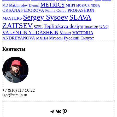
METRICS
MHPI
MD Makhmudov Djemal
MOSFUR
NISSA
OKSANA FEDOROVA
PROFASHION
Polina Golub
Sergey Sysoev
SLAVA
MASTERS
ZAITSEV
Teplitskaya design
UNQ
SZFL
Tricot Chic
VALENTIN YUDASHKIN
Vester
VICTORIA
ANDREYANOVA
Русский Силуэт
Музеон
МХПИ
Контакты
+7 (916) 117-56-22
igor@strajin.ru
Telegram
ВКонтакте
Pinterest