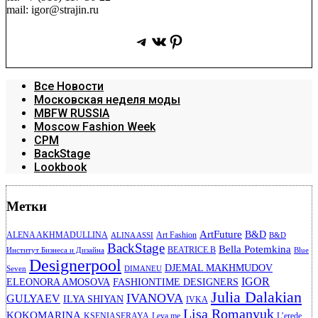
mail: igor@strajin.ru
Telegram
ВКонтакте
Pinterest
Все Новости
Московская неделя моды
MBFW RUSSIA
Moscow Fashion Week
CPM
BackStage
Lookbook
Метки
ArtFuture
B&D
ALENA AKHMADULLINA
Art Fashion
ALINA ASSI
B&D
BackStage
Bella Potemkina
BEATRICE.B
Институт Бизнеса и Дизайна
Blue
Designerpool
DJEMAL MAKHMUDOV
Seven
DIMANEU
IGOR
ELEONORA AMOSOVA
FASHIONTIME DESIGNERS
Julia Dalakian
IVANOVA
GULYAEV
ILYA SHIYAN
IVKA
Lisa Romanyuk
KOKOMARINA
KSENIASERAYA
Leya me
L’erede