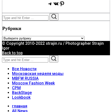
Telegram
ВКонтакте
Pinterest
Search
Search
for:
Рубрики
Рубрики
© Copyright 2010-2022 strajin.ru / Photographer Strajin
Igor
Back to top
Search
Search
for:
Все Новости
Московская неделя моды
MBFW RUSSIA
Moscow Fashion Week
CPM
BackStage
Lookbook
главная
All News