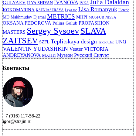
Julia Dalakian
IVANOVA
GULYAEV
ILYA SHIYAN
IVKA
Lisa Romanyuk
KOKOMARINA
KSENIASERAYA
Leya me
L’erede
METRICS
MHPI
MD Makhmudov Djemal
MOSFUR
NISSA
OKSANA FEDOROVA
PROFASHION
Polina Golub
Sergey Sysoev
SLAVA
MASTERS
ZAITSEV
Teplitskaya design
UNQ
SZFL
Tricot Chic
VALENTIN YUDASHKIN
Vester
VICTORIA
ANDREYANOVA
Русский Силуэт
Музеон
МХПИ
Контакты
+7 (916) 117-56-22
igor@strajin.ru