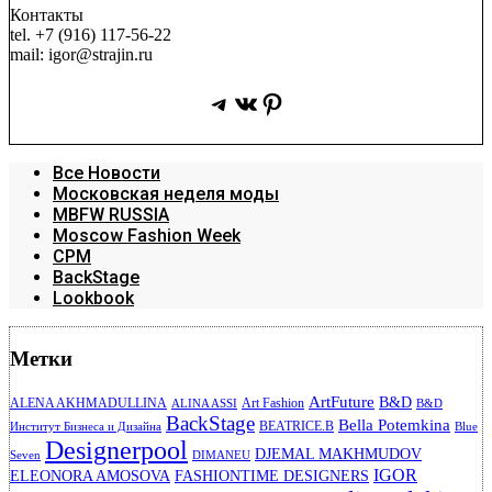
Контакты
tel. +7 (916) 117-56-22
mail: igor@strajin.ru
Telegram
ВКонтакте
Pinterest
Все Новости
Московская неделя моды
MBFW RUSSIA
Moscow Fashion Week
CPM
BackStage
Lookbook
Метки
ArtFuture
B&D
ALENA AKHMADULLINA
Art Fashion
ALINA ASSI
B&D
BackStage
Bella Potemkina
BEATRICE.B
Институт Бизнеса и Дизайна
Blue
Designerpool
DJEMAL MAKHMUDOV
Seven
DIMANEU
IGOR
ELEONORA AMOSOVA
FASHIONTIME DESIGNERS