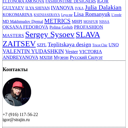
IGOR
ELEONORA AMOSOVA
FASHIONTIME DESIGNERS
Julia Dalakian
IVANOVA
GULYAEV
ILYA SHIYAN
IVKA
Lisa Romanyuk
KOKOMARINA
KSENIASERAYA
Leya me
L’erede
METRICS
MHPI
MD Makhmudov Djemal
MOSFUR
NISSA
OKSANA FEDOROVA
PROFASHION
Polina Golub
Sergey Sysoev
SLAVA
MASTERS
ZAITSEV
Teplitskaya design
UNQ
SZFL
Tricot Chic
VALENTIN YUDASHKIN
Vester
VICTORIA
ANDREYANOVA
Русский Силуэт
Музеон
МХПИ
Контакты
+7 (916) 117-56-22
igor@strajin.ru