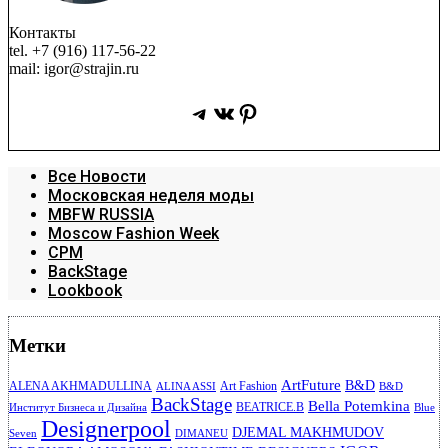
Контакты
tel. +7 (916) 117-56-22
mail: igor@strajin.ru
Telegram
ВКонтакте
Pinterest
Все Новости
Московская неделя моды
MBFW RUSSIA
Moscow Fashion Week
CPM
BackStage
Lookbook
Метки
ArtFuture
B&D
ALENA AKHMADULLINA
Art Fashion
ALINA ASSI
B&D
BackStage
Bella Potemkina
BEATRICE.B
Институт Бизнеса и Дизайна
Blue
Designerpool
DJEMAL MAKHMUDOV
Seven
DIMANEU