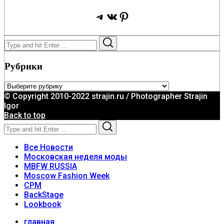
Telegram
ВКонтакте
Pinterest
Search
Search
for:
Рубрики
Рубрики
© Copyright 2010-2022 strajin.ru / Photographer Strajin
Igor
Back to top
Search
Search
for:
Все Новости
Московская неделя моды
MBFW RUSSIA
Moscow Fashion Week
CPM
BackStage
Lookbook
главная