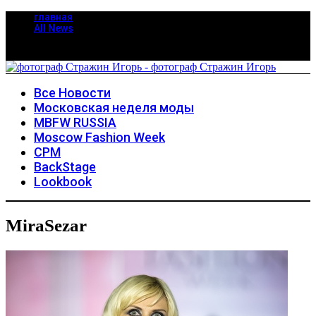
главная
All News
Все Новости
Московская неделя моды
MBFW RUSSIA
Moscow Fashion Week
CPM
BackStage
Lookbook
MiraSezar