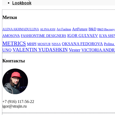
Lookbook
Метки
ArtFuture
B&D
ALENA AKHMADULLINA
Art Fashion
ALINA ASSI
B&D Институт
IGOR GULYAEV
AMOSOVA
FASHIONTIME DESIGNERS
ILYA SHI
METRICS
OKSANA FEDOROVA
MHPI
Polina
MOSFUR
NISSA
VALENTIN YUDASHKIN
Vester
VICTORIA AND
UNQ
Контакты
+7 (916) 117-56-22
igor@strajin.ru