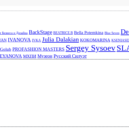
De
BackStage
Bella Potemkina
BEATRICE.B
 Бизнеса и Дизайна
Blue Seven
Julia Dalakian
IVANOVA
KOKOMARINA
YAN
IVKA
KSENIAS
Sergey Sysoev
SL
PROFASHION MASTERS
 Golub
REYANOVA
Русский Силуэт
Музеон
МХПИ