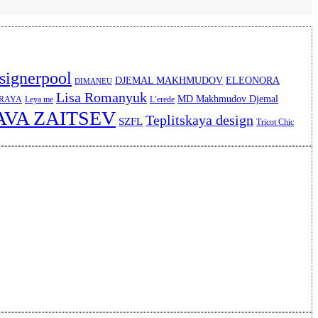
signerpool
DJEMAL MAKHMUDOV
ELEONORA
DIMANEU
Lisa Romanyuk
MD Makhmudov Djemal
ERAYA
Leya me
L’erede
AVA ZAITSEV
Teplitskaya design
SZFL
Tricot Chic