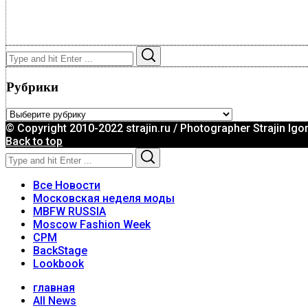
Search
Search
for:
Рубрики
Рубрики
© Copyright 2010-2022 strajin.ru / Photographer Strajin Igo
Back to top
Search
Search
for:
Все Новости
Московская неделя моды
MBFW RUSSIA
Moscow Fashion Week
CPM
BackStage
Lookbook
главная
All News