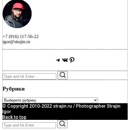
+7 (916) 117-56-22
igor@strajin.ru
Telegram
ВКонтакте
Pinterest
Search
Search
for:
Рубрики
Рубрики
© Copyright 2010-2022 strajin.ru / Photographer Strajin
Igor
Back to top
Search
Search
for: