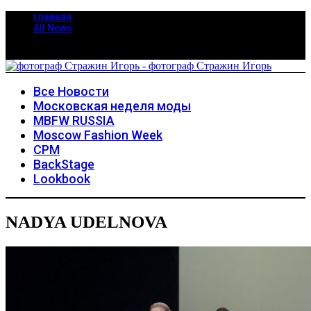
главная
All News
Все Новости
Московская неделя моды
MBFW RUSSIA
Moscow Fashion Week
CPM
BackStage
Lookbook
NADYA UDELNOVA