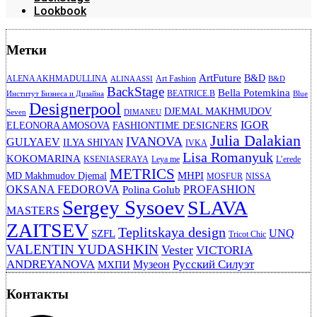
Lookbook
Метки
ArtFuture
B&D
ALENA AKHMADULLINA
Art Fashion
ALINA ASSI
B&D
BackStage
Bella Potemkina
BEATRICE.B
Институт Бизнеса и Дизайна
Blue
Designerpool
DJEMAL MAKHMUDOV
Seven
DIMANEU
IGOR
ELEONORA AMOSOVA
FASHIONTIME DESIGNERS
Julia Dalakian
IVANOVA
GULYAEV
ILYA SHIYAN
IVKA
Lisa Romanyuk
KOKOMARINA
KSENIASERAYA
Leya me
L’erede
METRICS
MHPI
MD Makhmudov Djemal
MOSFUR
NISSA
OKSANA FEDOROVA
PROFASHION
Polina Golub
Sergey Sysoev
SLAVA
MASTERS
ZAITSEV
Teplitskaya design
UNQ
SZFL
Tricot Chic
VALENTIN YUDASHKIN
Vester
VICTORIA
ANDREYANOVA
Русский Силуэт
Музеон
МХПИ
Контакты