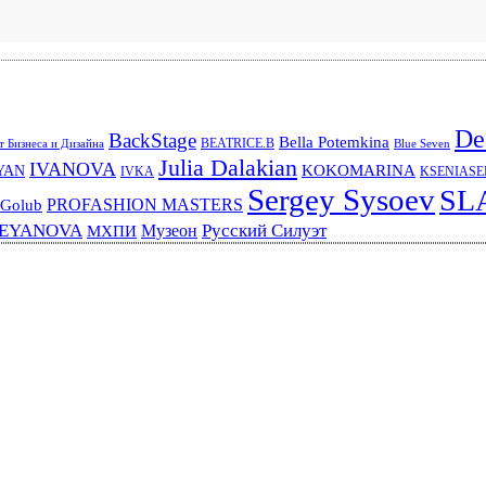
De
BackStage
Bella Potemkina
BEATRICE.B
 Бизнеса и Дизайна
Blue Seven
Julia Dalakian
IVANOVA
KOKOMARINA
YAN
IVKA
KSENIAS
Sergey Sysoev
SL
PROFASHION MASTERS
 Golub
REYANOVA
Русский Силуэт
Музеон
МХПИ