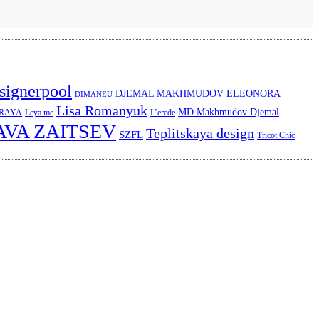
signerpool
DJEMAL MAKHMUDOV
ELEONORA
DIMANEU
Lisa Romanyuk
MD Makhmudov Djemal
ERAYA
Leya me
L’erede
AVA ZAITSEV
Teplitskaya design
SZFL
Tricot Chic