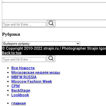
Search
Search
for:
Рубрики
Рубрики
© Copyright 2010-2022 strajin.ru / Photographer Strajin Igo
Back to top
Search
Search
for:
Все Новости
Московская неделя моды
MBFW RUSSIA
Moscow Fashion Week
CPM
BackStage
Lookbook
главная