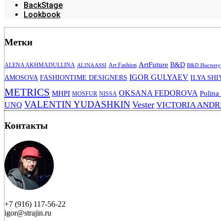
BackStage
Lookbook
Метки
ArtFuture
B&D
ALENA AKHMADULLINA
Art Fashion
ALINA ASSI
B&D Институт
IGOR GULYAEV
AMOSOVA
FASHIONTIME DESIGNERS
ILYA SHI
METRICS
OKSANA FEDOROVA
MHPI
Polina
MOSFUR
NISSA
VALENTIN YUDASHKIN
Vester
VICTORIA AND
UNQ
Контакты
+7 (916) 117-56-22
igor@strajin.ru