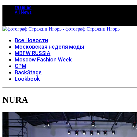
главная
All News
Все Новости
Московская неделя моды
MBFW RUSSIA
Moscow Fashion Week
CPM
BackStage
Lookbook
NURA