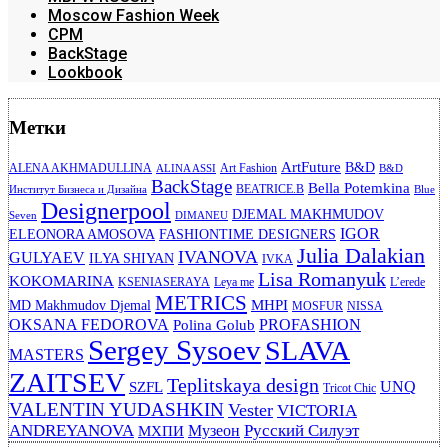
Moscow Fashion Week
CPM
BackStage
Lookbook
Метки
ArtFuture
B&D
ALENA AKHMADULLINA
Art Fashion
ALINA ASSI
B&D
BackStage
Bella Potemkina
BEATRICE.B
Институт Бизнеса и Дизайна
Blue
Designerpool
DJEMAL MAKHMUDOV
Seven
DIMANEU
IGOR
ELEONORA AMOSOVA
FASHIONTIME DESIGNERS
Julia Dalakian
IVANOVA
GULYAEV
ILYA SHIYAN
IVKA
Lisa Romanyuk
KOKOMARINA
KSENIASERAYA
Leya me
L’erede
METRICS
MHPI
MD Makhmudov Djemal
MOSFUR
NISSA
OKSANA FEDOROVA
PROFASHION
Polina Golub
Sergey Sysoev
SLAVA
MASTERS
ZAITSEV
Teplitskaya design
UNQ
SZFL
Tricot Chic
VALENTIN YUDASHKIN
Vester
VICTORIA
ANDREYANOVA
Русский Силуэт
Музеон
МХПИ