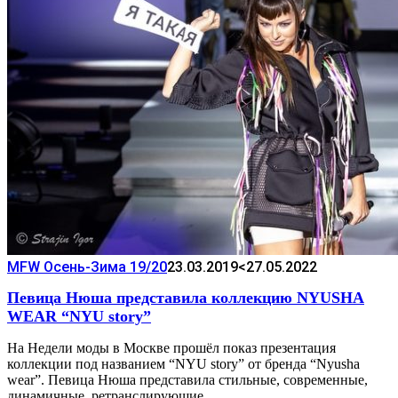
MFW Осень-Зима 19/20
23.03.2019
<27.05.2022
Певица Нюша представила коллекцию NYUSHA
WEAR “NYU story”
На Недели моды в Москве прошёл показ презентация
коллекции под названием “NYU story” от бренда “Nyusha
wear”. Певица Нюша представила стильные, современные,
динамичные, ретранслирующие…