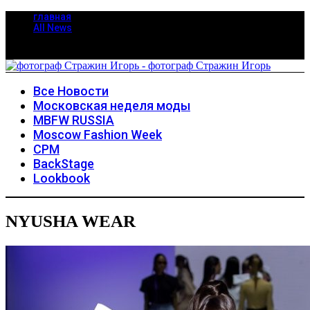
главная
All News
Все Новости
Московская неделя моды
MBFW RUSSIA
Moscow Fashion Week
CPM
BackStage
Lookbook
NYUSHA WEAR