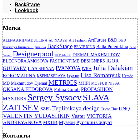
BackStage
Lookbook
Метки
ArtFuture
B&D
ALENA AKHMADULLINA
Art Fashion
ALINA ASSI
B&D
BackStage
Bella Potemkina
BEATRICE.B
Институт Бизнеса и Дизайна
Blue
Designerpool
DJEMAL MAKHMUDOV
Seven
DIMANEU
IGOR
ELEONORA AMOSOVA
FASHIONTIME DESIGNERS
Julia Dalakian
IVANOVA
GULYAEV
ILYA SHIYAN
IVKA
Lisa Romanyuk
KOKOMARINA
KSENIASERAYA
Leya me
L’erede
METRICS
MHPI
MD Makhmudov Djemal
MOSFUR
NISSA
OKSANA FEDOROVA
PROFASHION
Polina Golub
Sergey Sysoev
SLAVA
MASTERS
ZAITSEV
Teplitskaya design
UNQ
SZFL
Tricot Chic
VALENTIN YUDASHKIN
Vester
VICTORIA
ANDREYANOVA
Русский Силуэт
Музеон
МХПИ
Контакты