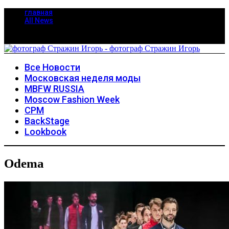
главная
All News
Все Новости
Московская неделя моды
MBFW RUSSIA
Moscow Fashion Week
CPM
BackStage
Lookbook
Odema