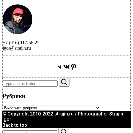
+7 (916) 117-56-22
igor@strajin.ru
Telegram
ВКонтакте
Pinterest
Search
Search
for:
Рубрики
Рубрики
© Copyright 2010-2022 strajin.ru / Photographer Strajin
Igor
Back to top
Search
Search