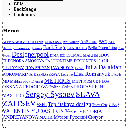
CPM
BackStage
Lookbook
Метки
ArtFuture
B&D
ALENA AKHMADULLINA
Art Fashion
ALINA ASSI
B&D
BackStage
Bella Potemkina
BEATRICE.B
Институт Бизнеса и Дизайна
Blue
Designerpool
DJEMAL MAKHMUDOV
Seven
DIMANEU
IGOR
ELEONORA AMOSOVA
FASHIONTIME DESIGNERS
Julia Dalakian
IVANOVA
GULYAEV
ILYA SHIYAN
IVKA
Lisa Romanyuk
KOKOMARINA
KSENIASERAYA
Leya me
L’erede
METRICS
MHPI
MD Makhmudov Djemal
MOSFUR
NISSA
OKSANA FEDOROVA
PROFASHION
Polina Golub
Sergey Sysoev
SLAVA
MASTERS
ZAITSEV
Teplitskaya design
UNQ
SZFL
Tricot Chic
VALENTIN YUDASHKIN
Vester
VICTORIA
ANDREYANOVA
Русский Силуэт
Музеон
МХПИ