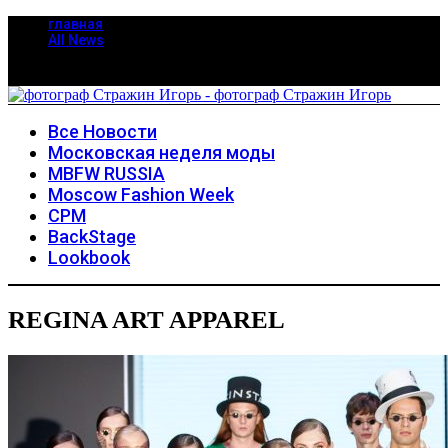
главная
All News
Все Новости
Московская неделя моды
MBFW RUSSIA
Moscow Fashion Week
CPM
BackStage
Lookbook
REGINA ART APPAREL