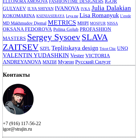
IGOR
ELEONORA AMOSOVA
FASHIONTIME DESIGNERS
Julia Dalakian
IVANOVA
GULYAEV
ILYA SHIYAN
IVKA
Lisa Romanyuk
KOKOMARINA
KSENIASERAYA
Leya me
L’erede
METRICS
MHPI
MD Makhmudov Djemal
MOSFUR
NISSA
OKSANA FEDOROVA
PROFASHION
Polina Golub
Sergey Sysoev
SLAVA
MASTERS
ZAITSEV
Teplitskaya design
UNQ
SZFL
Tricot Chic
VALENTIN YUDASHKIN
Vester
VICTORIA
ANDREYANOVA
Русский Силуэт
Музеон
МХПИ
Контакты
+7 (916) 117-56-22
igor@strajin.ru