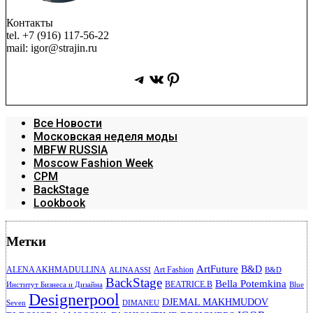
Контакты
tel. +7 (916) 117-56-22
mail: igor@strajin.ru
Telegram
ВКонтакте
Pinterest
Все Новости
Московская неделя моды
MBFW RUSSIA
Moscow Fashion Week
CPM
BackStage
Lookbook
Метки
ArtFuture
B&D
ALENA AKHMADULLINA
Art Fashion
ALINA ASSI
B&D
BackStage
Bella Potemkina
BEATRICE.B
Институт Бизнеса и Дизайна
Blue
Designerpool
DJEMAL MAKHMUDOV
Seven
DIMANEU