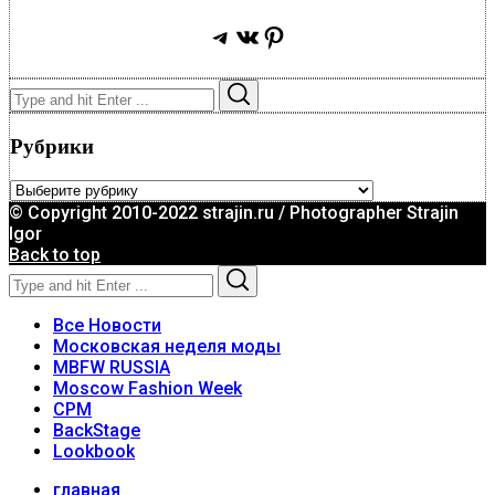
Telegram
ВКонтакте
Pinterest
Search
Search
for:
Рубрики
Рубрики
© Copyright 2010-2022 strajin.ru / Photographer Strajin
Igor
Back to top
Search
Search
for:
Все Новости
Московская неделя моды
MBFW RUSSIA
Moscow Fashion Week
CPM
BackStage
Lookbook
главная