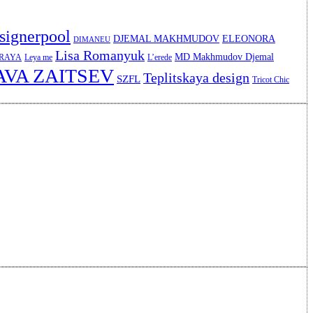
signerpool
DJEMAL MAKHMUDOV
ELEONORA
DIMANEU
Lisa Romanyuk
MD Makhmudov Djemal
ERAYA
Leya me
L’erede
AVA ZAITSEV
Teplitskaya design
SZFL
Tricot Chic