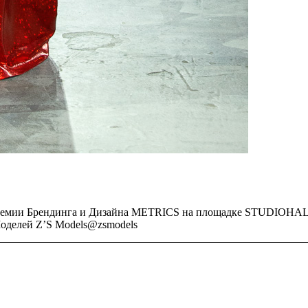
мии Брендинга и Дизайна METRICS на площадке STUDIOHALL. htt
оделей Z’S Models@zsmodels