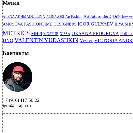
Метки
ArtFuture
B&D
ALENA AKHMADULLINA
Art Fashion
ALINA ASSI
B&D Институт
IGOR GULYAEV
AMOSOVA
FASHIONTIME DESIGNERS
ILYA SHI
METRICS
OKSANA FEDOROVA
MHPI
Polina
MOSFUR
NISSA
VALENTIN YUDASHKIN
Vester
VICTORIA AND
UNQ
Контакты
+7 (916) 117-56-22
igor@strajin.ru