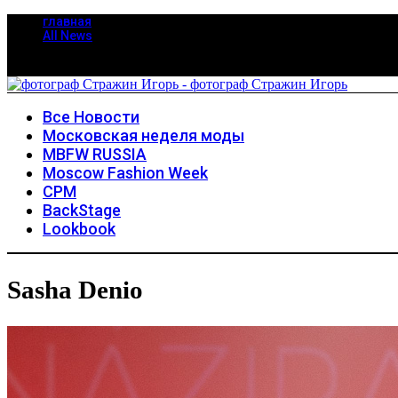
главная
All News
Все Новости
Московская неделя моды
MBFW RUSSIA
Moscow Fashion Week
CPM
BackStage
Lookbook
Sasha Denio