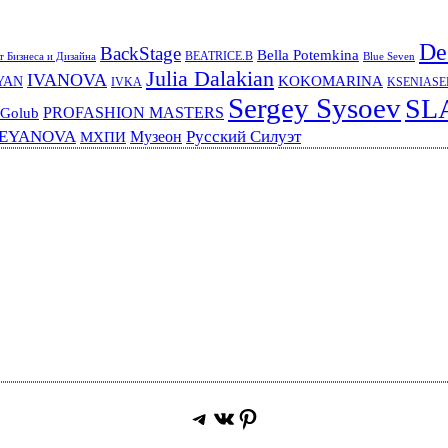
De
BackStage
Bella Potemkina
BEATRICE.B
 Бизнеса и Дизайна
Blue Seven
Julia Dalakian
IVANOVA
KOKOMARINA
YAN
IVKA
KSENIAS
Sergey Sysoev
SL
PROFASHION MASTERS
 Golub
REYANOVA
Русский Силуэт
Музеон
МХПИ
Telegram
ВКонтакте
Pinterest