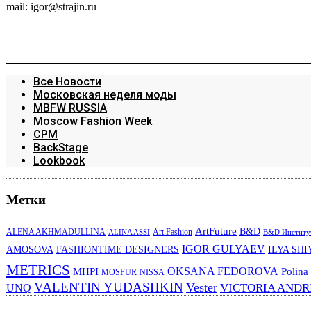
mail: igor@strajin.ru
Все Новости
Московская неделя моды
MBFW RUSSIA
Moscow Fashion Week
CPM
BackStage
Lookbook
Метки
ArtFuture
B&D
ALENA AKHMADULLINA
Art Fashion
ALINA ASSI
B&D Институт
IGOR GULYAEV
AMOSOVA
FASHIONTIME DESIGNERS
ILYA SHI
METRICS
OKSANA FEDOROVA
MHPI
Polina
MOSFUR
NISSA
VALENTIN YUDASHKIN
Vester
VICTORIA AND
UNQ