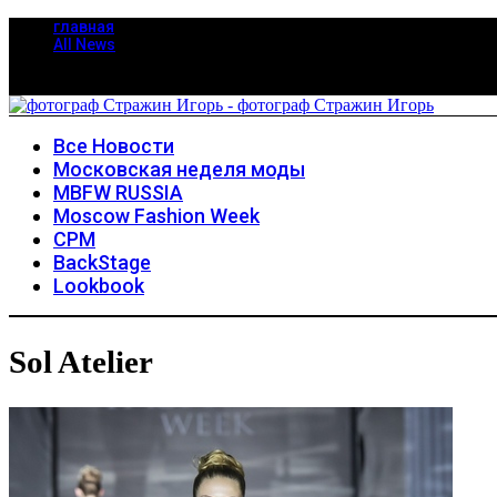
главная
All News
Все Новости
Московская неделя моды
MBFW RUSSIA
Moscow Fashion Week
CPM
BackStage
Lookbook
Sol Atelier