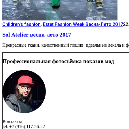
Children's fashion
,
Estet Fashion Week Весна-Лето 2017
22
Sol Atelier весна-лето 2017
Прекрасные ткани, качественный пошив, идеальные лекала и фасо
Профессиональная фотосъёмка показов мод
Контакты
tel. +7 (916) 117-56-22