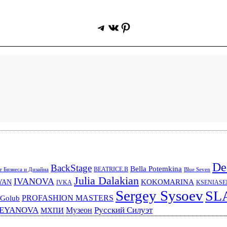
Telegram
ВКонтакте
Pinterest
De
BackStage
Bella Potemkina
BEATRICE.B
 Бизнеса и Дизайна
Blue Seven
Julia Dalakian
IVANOVA
KOKOMARINA
YAN
IVKA
KSENIAS
Sergey Sysoev
SL
PROFASHION MASTERS
 Golub
REYANOVA
Русский Силуэт
Музеон
МХПИ