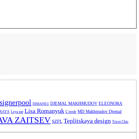
signerpool
DJEMAL MAKHMUDOV
ELEONORA
DIMANEU
Lisa Romanyuk
MD Makhmudov Djemal
ERAYA
Leya me
L’erede
AVA ZAITSEV
Teplitskaya design
SZFL
Tricot Chic