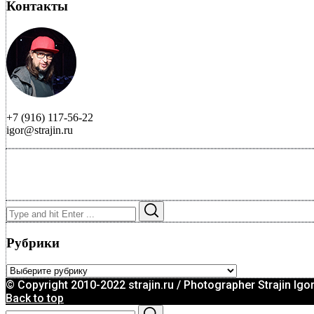
Контакты
+7 (916) 117-56-22
igor@strajin.ru
Search
Search
for:
Рубрики
Рубрики
© Copyright 2010-2022 strajin.ru / Photographer Strajin Igo
Back to top
Search
Search