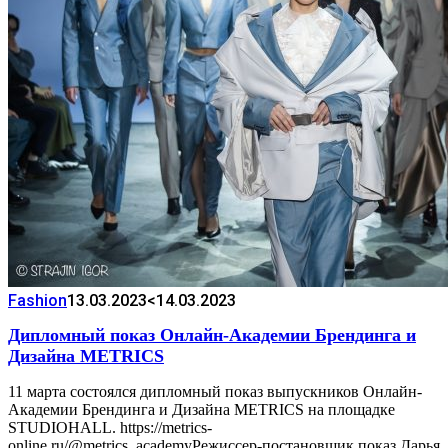
Fashion
13.03.2023
<14.03.2023
Дипломный показ Онлайн-Академии Брендинга и
Дизайна METRICS
11 марта состоялся дипломный показ выпускников Онлайн-
Академии Брендинга и Дизайна METRICS на площадке
STUDIOHALL. https://metrics-
online.ru/@metrics_academyРежиссер-постановщик показ Дарья