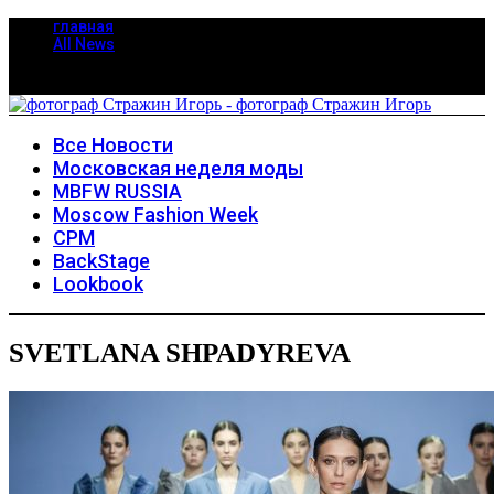
главная
All News
Все Новости
Московская неделя моды
MBFW RUSSIA
Moscow Fashion Week
CPM
BackStage
Lookbook
SVETLANA SHPADYREVA