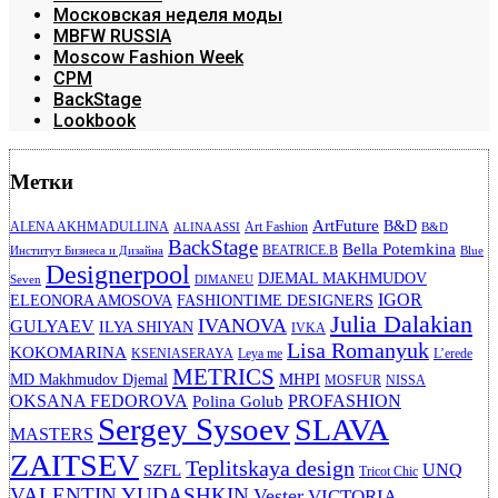
Московская неделя моды
MBFW RUSSIA
Moscow Fashion Week
CPM
BackStage
Lookbook
Метки
ArtFuture
B&D
ALENA AKHMADULLINA
Art Fashion
ALINA ASSI
B&D
BackStage
Bella Potemkina
BEATRICE.B
Институт Бизнеса и Дизайна
Blue
Designerpool
DJEMAL MAKHMUDOV
Seven
DIMANEU
IGOR
ELEONORA AMOSOVA
FASHIONTIME DESIGNERS
Julia Dalakian
IVANOVA
GULYAEV
ILYA SHIYAN
IVKA
Lisa Romanyuk
KOKOMARINA
KSENIASERAYA
Leya me
L’erede
METRICS
MHPI
MD Makhmudov Djemal
MOSFUR
NISSA
OKSANA FEDOROVA
PROFASHION
Polina Golub
Sergey Sysoev
SLAVA
MASTERS
ZAITSEV
Teplitskaya design
UNQ
SZFL
Tricot Chic
VALENTIN YUDASHKIN
Vester
VICTORIA