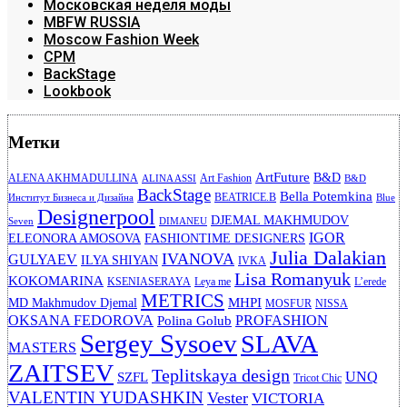
Московская неделя моды
MBFW RUSSIA
Moscow Fashion Week
CPM
BackStage
Lookbook
Метки
ArtFuture
B&D
ALENA AKHMADULLINA
Art Fashion
ALINA ASSI
B&D
BackStage
Bella Potemkina
BEATRICE.B
Институт Бизнеса и Дизайна
Blue
Designerpool
DJEMAL MAKHMUDOV
Seven
DIMANEU
IGOR
ELEONORA AMOSOVA
FASHIONTIME DESIGNERS
Julia Dalakian
IVANOVA
GULYAEV
ILYA SHIYAN
IVKA
Lisa Romanyuk
KOKOMARINA
KSENIASERAYA
Leya me
L’erede
METRICS
MHPI
MD Makhmudov Djemal
MOSFUR
NISSA
OKSANA FEDOROVA
PROFASHION
Polina Golub
Sergey Sysoev
SLAVA
MASTERS
ZAITSEV
Teplitskaya design
UNQ
SZFL
Tricot Chic
VALENTIN YUDASHKIN
Vester
VICTORIA