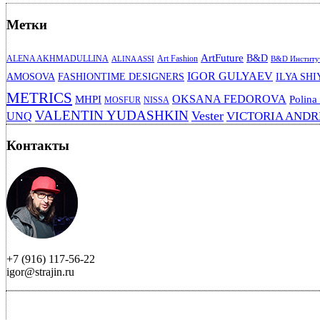
Метки
ArtFuture
B&D
ALENA AKHMADULLINA
Art Fashion
ALINA ASSI
B&D Институт
IGOR GULYAEV
AMOSOVA
FASHIONTIME DESIGNERS
ILYA SHI
METRICS
OKSANA FEDOROVA
MHPI
Polina
MOSFUR
NISSA
VALENTIN YUDASHKIN
Vester
VICTORIA AND
UNQ
Контакты
+7 (916) 117-56-22
igor@strajin.ru