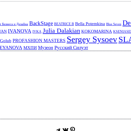
De
BackStage
Bella Potemkina
BEATRICE.B
 Бизнеса и Дизайна
Blue Seven
Julia Dalakian
IVANOVA
KOKOMARINA
YAN
IVKA
KSENIAS
Sergey Sysoev
SL
PROFASHION MASTERS
 Golub
REYANOVA
Русский Силуэт
Музеон
МХПИ
Telegram
ВКонтакте
Pinterest