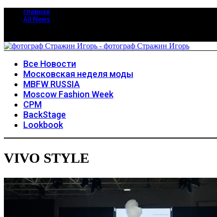
главная
All News
Все Новости
Московская неделя моды
MBFW RUSSIA
Moscow Fashion Week
CPM
BackStage
Lookbook
VIVO STYLE