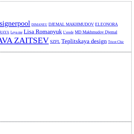
signerpool
DJEMAL MAKHMUDOV
ELEONORA
DIMANEU
Lisa Romanyuk
MD Makhmudov Djemal
ERAYA
Leya me
L’erede
AVA ZAITSEV
Teplitskaya design
SZFL
Tricot Chic