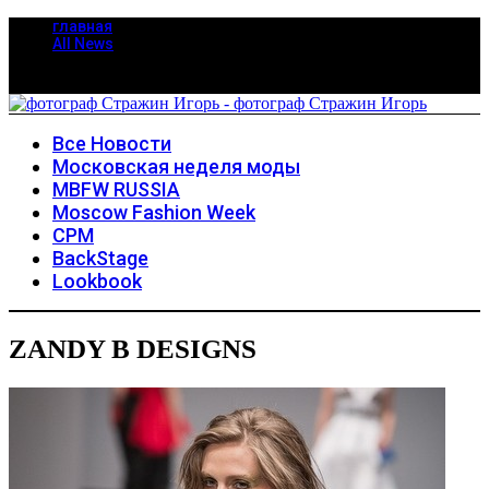
главная
All News
Все Новости
Московская неделя моды
MBFW RUSSIA
Moscow Fashion Week
CPM
BackStage
Lookbook
ZANDY B DESIGNS