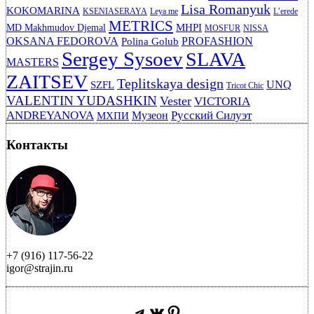
Lisa Romanyuk
KOKOMARINA
KSENIASERAYA
Leya me
L’erede
METRICS
MHPI
MD Makhmudov Djemal
MOSFUR
NISSA
OKSANA FEDOROVA
PROFASHION
Polina Golub
Sergey Sysoev
SLAVA
MASTERS
ZAITSEV
Teplitskaya design
UNQ
SZFL
Tricot Chic
VALENTIN YUDASHKIN
Vester
VICTORIA
ANDREYANOVA
Русский Силуэт
Музеон
МХПИ
Контакты
+7 (916) 117-56-22
igor@strajin.ru
Telegram
ВКонтакте
Pinterest