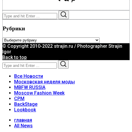
Search
Search
for:
Рубрики
Рубрики
© Copyright 2010-2022 strajin.ru / Photographer Strajin
Igor
Back to top
Search
Search
for:
Все Новости
Московская неделя моды
MBFW RUSSIA
Moscow Fashion Week
CPM
BackStage
Lookbook
главная
All News