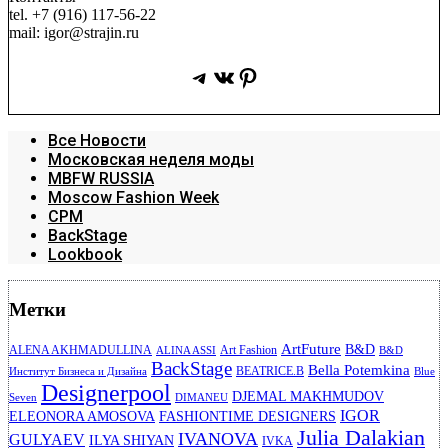
tel. +7 (916) 117-56-22
mail: igor@strajin.ru
Telegram
ВКонтакте
Pinterest
Все Новости
Московская неделя моды
MBFW RUSSIA
Moscow Fashion Week
CPM
BackStage
Lookbook
Метки
ArtFuture
B&D
ALENA AKHMADULLINA
Art Fashion
ALINA ASSI
B&D
BackStage
Bella Potemkina
BEATRICE.B
Институт Бизнеса и Дизайна
Blue
Designerpool
DJEMAL MAKHMUDOV
Seven
DIMANEU
IGOR
ELEONORA AMOSOVA
FASHIONTIME DESIGNERS
Julia Dalakian
IVANOVA
GULYAEV
ILYA SHIYAN
IVKA