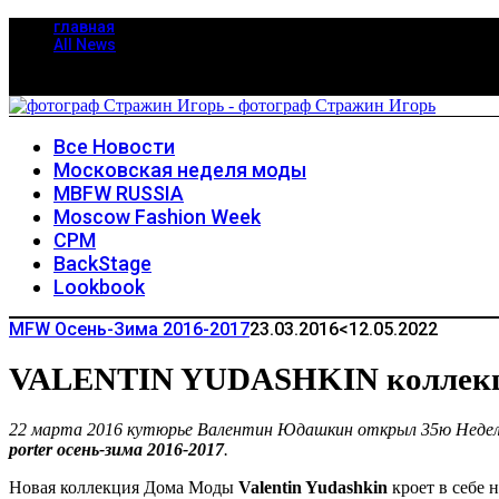
главная
All News
Все Новости
Московская неделя моды
MBFW RUSSIA
Moscow Fashion Week
CPM
BackStage
Lookbook
MFW Осень-Зима 2016-2017
23.03.2016
<12.05.2022
VALENTIN YUDASHKIN коллекция 
22 марта 2016 кутюрье Валентин Юдашкин открыл 35ю Неделю
porter осень-зима 2016-2017
.
Новая коллекция Дома Моды
Valentin Yudashkin
кроет в себе 