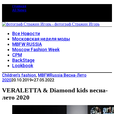
главная
All News
Все Новости
Московская неделя моды
MBFW RUSSIA
Moscow Fashion Week
CPM
BackStage
Lookbook
Children's fashion
,
MBFWRussia Весна-Лето
2020
20.10.2019
<27.05.2022
VERALETTA & Diamond kids весна-
лето 2020