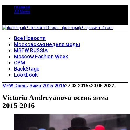
главная
All News
Все Новости
Московская неделя моды
MBFW RUSSIA
Moscow Fashion Week
CPM
BackStage
Lookbook
MFW Осень-Зима 2015-2016
27.03.2015
<20.05.2022
Victoria Andreyanova осень зима
2015-2016