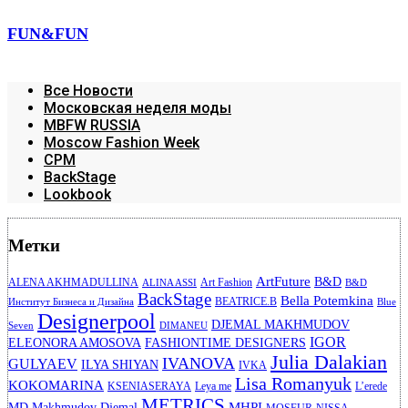
FUN&FUN
Все Новости
Московская неделя моды
MBFW RUSSIA
Moscow Fashion Week
CPM
BackStage
Lookbook
Метки
ArtFuture
B&D
ALENA AKHMADULLINA
Art Fashion
ALINA ASSI
B&D
BackStage
Bella Potemkina
BEATRICE.B
Институт Бизнеса и Дизайна
Blue
Designerpool
DJEMAL MAKHMUDOV
Seven
DIMANEU
IGOR
ELEONORA AMOSOVA
FASHIONTIME DESIGNERS
Julia Dalakian
IVANOVA
GULYAEV
ILYA SHIYAN
IVKA
Lisa Romanyuk
KOKOMARINA
KSENIASERAYA
Leya me
L’erede
METRICS
MHPI
MD Makhmudov Djemal
MOSFUR
NISSA