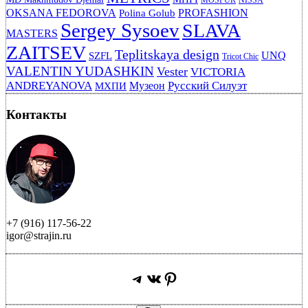
OKSANA FEDOROVA
PROFASHION
Polina Golub
Sergey Sysoev
SLAVA
MASTERS
ZAITSEV
Teplitskaya design
UNQ
SZFL
Tricot Chic
VALENTIN YUDASHKIN
Vester
VICTORIA
ANDREYANOVA
Русский Силуэт
Музеон
МХПИ
Контакты
+7 (916) 117-56-22
igor@strajin.ru
Telegram
ВКонтакте
Pinterest