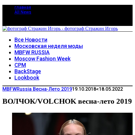
главная
All News
Все Новости
Московская неделя моды
MBFW RUSSIA
Moscow Fashion Week
CPM
BackStage
Lookbook
MBFWRussia Весна-Лето 2019
19.10.2018
<18.05.2022
ВОЛЧОК/VOLCHOK весна-лето 2019