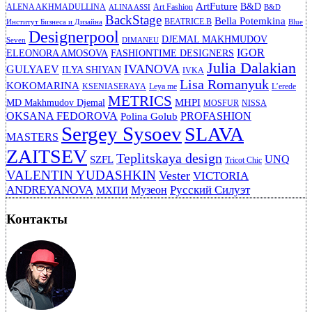
ArtFuture
B&D
ALENA AKHMADULLINA
Art Fashion
ALINA ASSI
B&D
BackStage
Bella Potemkina
BEATRICE.B
Институт Бизнеса и Дизайна
Blue
Designerpool
DJEMAL MAKHMUDOV
Seven
DIMANEU
IGOR
ELEONORA AMOSOVA
FASHIONTIME DESIGNERS
Julia Dalakian
IVANOVA
GULYAEV
ILYA SHIYAN
IVKA
Lisa Romanyuk
KOKOMARINA
KSENIASERAYA
Leya me
L’erede
METRICS
MHPI
MD Makhmudov Djemal
MOSFUR
NISSA
OKSANA FEDOROVA
PROFASHION
Polina Golub
Sergey Sysoev
SLAVA
MASTERS
ZAITSEV
Teplitskaya design
UNQ
SZFL
Tricot Chic
VALENTIN YUDASHKIN
Vester
VICTORIA
ANDREYANOVA
Русский Силуэт
Музеон
МХПИ
Контакты